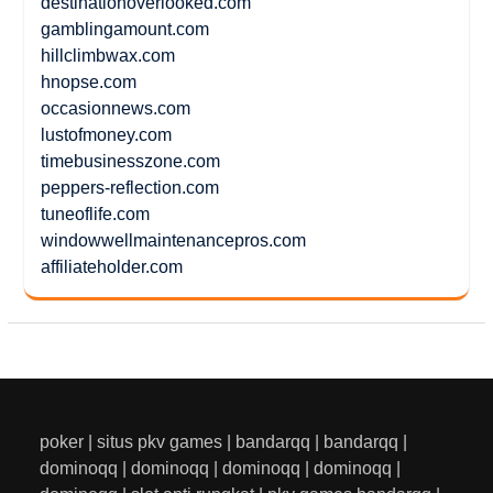
destinationoverlooked.com
gamblingamount.com
hillclimbwax.com
hnopse.com
occasionnews.com
lustofmoney.com
timebusinesszone.com
peppers-reflection.com
tuneoflife.com
windowwellmaintenancepros.com
affiliateholder.com
poker
|
situs pkv games
|
bandarqq
|
bandarqq
|
dominoqq
|
dominoqq
|
dominoqq
|
dominoqq
|