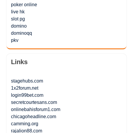
poker online
live hk
slot pg
domino
dominoqq
pkv
Links
stagehubs.com
1x2forum.net
login99bet.com
secretcourtesans.com
onlinebahisforum1.com
chicagoheadline.com
camming.org
rajalion88.com