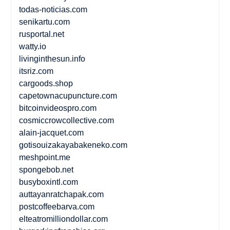
todas-noticias.com
senikartu.com
rusportal.net
watty.io
livinginthesun.info
itsriz.com
cargoods.shop
capetownacupuncture.com
bitcoinvideospro.com
cosmiccrowcollective.com
alain-jacquet.com
gotisouizakayabakeneko.com
meshpoint.me
spongebob.net
busyboxintl.com
auttayanratchapak.com
postcoffeebarva.com
elteatromilliondollar.com