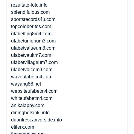
rezultate-loto.info
splendifulous.com
sportsrecords4u.com
topceleberites.com
ufabetting8m4.com
ufabetunionum3.com
ufabetvalueum3.com
ufabetvaultm7.com
ufabetvillageum7.com
ufabetvoicem3.com
waveufabetm4.com
wayang88.net
websiteufabetm4.com
whiteufabetm4.com
anikalappy.com
dininghelsinki.info
duanfrescariverside.info
etilerx.com