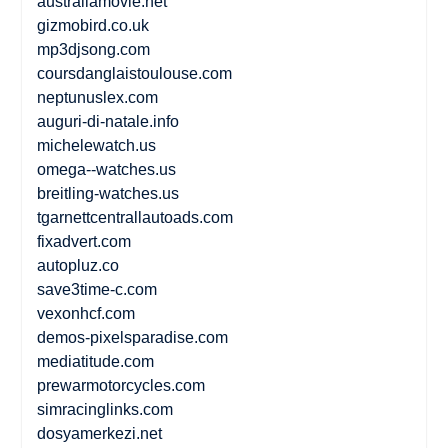
australiamovie.net
gizmobird.co.uk
mp3djsong.com
coursdanglaistoulouse.com
neptunuslex.com
auguri-di-natale.info
michelewatch.us
omega--watches.us
breitling-watches.us
tgarnettcentrallautoads.com
fixadvert.com
autopluz.co
save3time-c.com
vexonhcf.com
demos-pixelsparadise.com
mediatitude.com
prewarmotorcycles.com
simracinglinks.com
dosyamerkezi.net