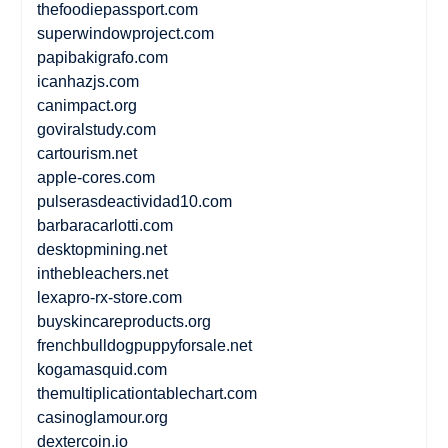
thefoodiepassport.com
superwindowproject.com
papibakigrafo.com
icanhazjs.com
canimpact.org
goviralstudy.com
cartourism.net
apple-cores.com
pulserasdeactividad10.com
barbaracarlotti.com
desktopmining.net
inthebleachers.net
lexapro-rx-store.com
buyskincareproducts.org
frenchbulldogpuppyforsale.net
kogamasquid.com
themultiplicationtablechart.com
casinoglamour.org
dextercoin.io