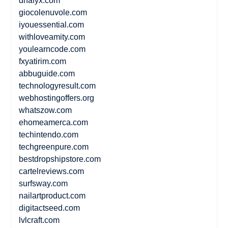
dnafyx.com
giocolenuvole.com
iyouessential.com
withloveamity.com
youlearncode.com
fxyatirim.com
abbuguide.com
technologyresult.com
webhostingoffers.org
whatszow.com
ehomeamerca.com
techintendo.com
techgreenpure.com
bestdropshipstore.com
cartelreviews.com
surfsway.com
nailartproduct.com
digitactseed.com
lvlcraft.com