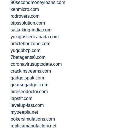
90secondmoneyloans.com
xenmicro.com
rodrovers.com
tripssolution.com
satta-king-india.com
yukigassencanada.com
articlehorizone.com
yuqqbbzp.com
7betagents6.com
coronavirusuptodate.com
crackinstreams.com
gadgetspak.com
gearsngadget.com
hireseodoctor.com
lapsfit.com
levelup-fast.com
mytreepla.net
pokersimulations.com
replicamanufactory.net