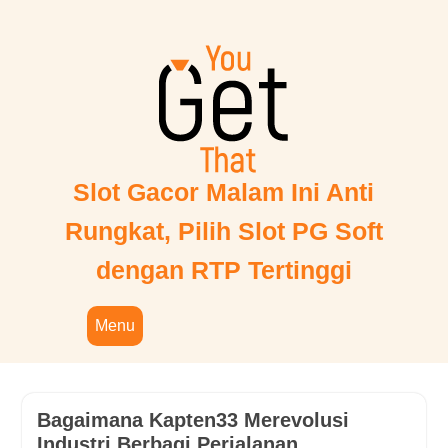
Skip
to
content
Slot Gacor Malam Ini Anti
Rungkat, Pilih Slot PG Soft
dengan RTP Tertinggi
Menu
Bagaimana Kapten33 Merevolusi
Industri Berbagi Perjalanan