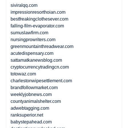
siviralqq.com
impressionresorthoian.com
bestfreakingclothesever.com
falling-film-evaporator.com
sumuslawfirm.com
nursingprowriters.com
greenmountainthreadwear.com
acutedispensary.com
sattamatkanewsblog.com
cryptocurrencytradingcn.com
totowaz.com
charlestonwipesettlement.com
brandfollowmarket.com
weeklyjobnews.com
countyanimalshelter.com
adwebtagging.com
ranksuperior.net
babystepahead.com