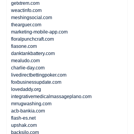
getxtrem.com
weactinfo.com
meshingsocial.com
thearguer.com
marketing-mobile-app.com
floralpunchcraft.com
fiasone.com
danktankbattery.com
mealudo.com
charlie-day.com
livedirectbettingpoker.com
foxbusinessupdate.com
lovedaddy.org
integrativemedicalmassageplano.com
mrrugwashing.com
acb-bankia.com
flash-es.net
upshak.com
backsilo.com