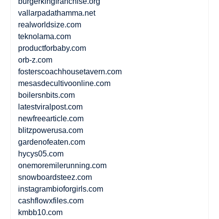
burgerkingfranchise.org
vallarpadathamma.net
realworldsize.com
teknolama.com
productforbaby.com
orb-z.com
fosterscoachhousetavern.com
mesasdecultivoonline.com
boilersnbits.com
latestviralpost.com
newfreearticle.com
blitzpowerusa.com
gardenofeaten.com
hycys05.com
onemoremilerunning.com
snowboardsteez.com
instagrambioforgirls.com
cashflowxfiles.com
kmbb10.com