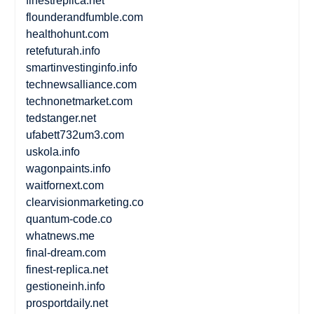
finestreplica.net
flounderandfumble.com
healthohunt.com
retefuturah.info
smartinvestinginfo.info
technewsalliance.com
technonetmarket.com
tedstanger.net
ufabett732um3.com
uskola.info
wagonpaints.info
waitfornext.com
clearvisionmarketing.co
quantum-code.co
whatnews.me
final-dream.com
finest-replica.net
gestioneinh.info
prosportdaily.net