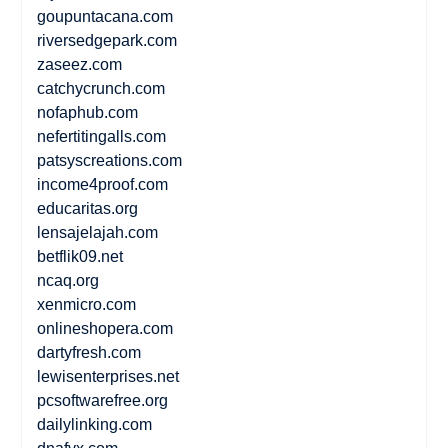
goupuntacana.com
riversedgepark.com
zaseez.com
catchycrunch.com
nofaphub.com
nefertitingalls.com
patsyscreations.com
income4proof.com
educaritas.org
lensajelajah.com
betflik09.net
ncaq.org
xenmicro.com
onlineshopera.com
dartyfresh.com
lewisenterprises.net
pcsoftwarefree.org
dailylinking.com