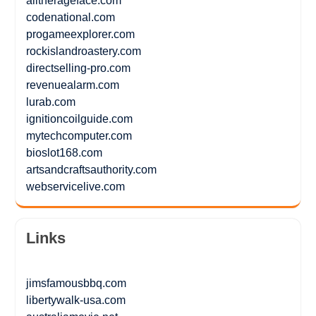
alltherageface.com
codenational.com
progameexplorer.com
rockislandroastery.com
directselling-pro.com
revenuealarm.com
lurab.com
ignitioncoilguide.com
mytechcomputer.com
bioslot168.com
artsandcraftsauthority.com
webservicelive.com
Links
jimsfamousbbq.com
libertywalk-usa.com