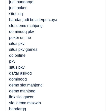
judi bandarqq
judi poker
situs qq
bandar judi bola terpercaya
slot demo mahjong
dominoqq pkv
poker online
situs pkv
situs pkv games
qq online
pkv
situs pkv
daftar asikqq
dominoqq
demo slot mahjong
demo mahjong
link slot gacor
slot demo maxwin
bandarqq