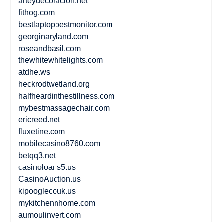
arteydecoracion.net
fithog.com
bestlaptopbestmonitor.com
georginaryland.com
roseandbasil.com
thewhitewhitelights.com
atdhe.ws
heckrodtwetland.org
halfheardinthestillness.com
mybestmassagechair.com
ericreed.net
fluxetine.com
mobilecasino8760.com
betqq3.net
casinoloans5.us
CasinoAuction.us
kipooglecouk.us
mykitchennhome.com
aumoulinvert.com