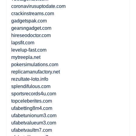
coronavirusuptodate.com
crackinstreams.com
gadgetspak.com
gearsngadget.com
hireseodoctor.com
lapsfit.com
levelup-fast.com
mytreepla.net
pokersimulations.com
replicamanufactory.net
rezultate-loto.info
splendifulous.com
sportsrecords4u.com
topceleberites.com
ufabetting8m4.com
ufabetunionum3.com
ufabetvalueum3.com
ufabetvaultm7.com