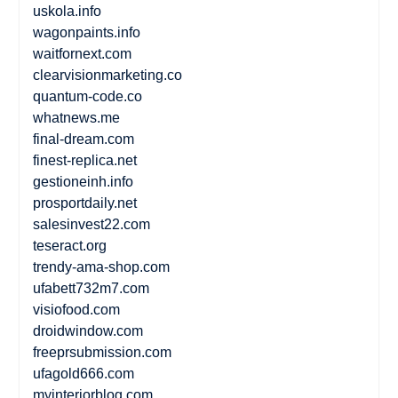
uskola.info
wagonpaints.info
waitfornext.com
clearvisionmarketing.co
quantum-code.co
whatnews.me
final-dream.com
finest-replica.net
gestioneinh.info
prosportdaily.net
salesinvest22.com
teseract.org
trendy-ama-shop.com
ufabett732m7.com
visiofood.com
droidwindow.com
freeprsubmission.com
ufagold666.com
myinteriorblog.com