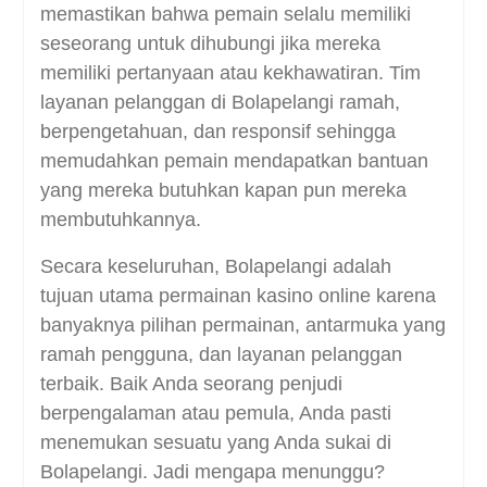
memastikan bahwa pemain selalu memiliki
seseorang untuk dihubungi jika mereka
memiliki pertanyaan atau kekhawatiran. Tim
layanan pelanggan di Bolapelangi ramah,
berpengetahuan, dan responsif sehingga
memudahkan pemain mendapatkan bantuan
yang mereka butuhkan kapan pun mereka
membutuhkannya.
Secara keseluruhan, Bolapelangi adalah
tujuan utama permainan kasino online karena
banyaknya pilihan permainan, antarmuka yang
ramah pengguna, dan layanan pelanggan
terbaik. Baik Anda seorang penjudi
berpengalaman atau pemula, Anda pasti
menemukan sesuatu yang Anda sukai di
Bolapelangi. Jadi mengapa menunggu?