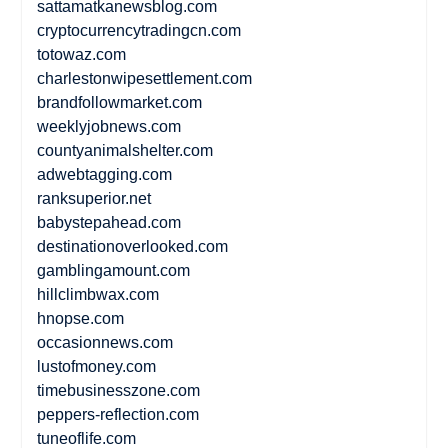
sattamatkanewsblog.com
cryptocurrencytradingcn.com
totowaz.com
charlestonwipesettlement.com
brandfollowmarket.com
weeklyjobnews.com
countyanimalshelter.com
adwebtagging.com
ranksuperior.net
babystepahead.com
destinationoverlooked.com
gamblingamount.com
hillclimbwax.com
hnopse.com
occasionnews.com
lustofmoney.com
timebusinesszone.com
peppers-reflection.com
tuneoflife.com