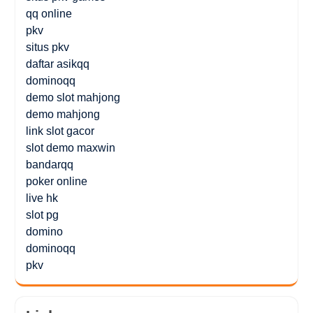
qq online
pkv
situs pkv
daftar asikqq
dominoqq
demo slot mahjong
demo mahjong
link slot gacor
slot demo maxwin
bandarqq
poker online
live hk
slot pg
domino
dominoqq
pkv