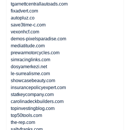
tgarnettcentrallautoads.com
fixadvert.com
autopluz.co
save3time-c.com
vexonhcf.com
demos-pixelsparadise.com
mediatitude.com
prewarmotorcycles.com
simracinglinks.com
dosyamerkezi.net
le-surrealisme.com
showcasebeauty.com
insurancepolicyexpert.com
statkeycompany.com
carolinadeckbuilders.com
topinvestingblog.com
top50tools.com
the-rep.com
saltyfranks.com