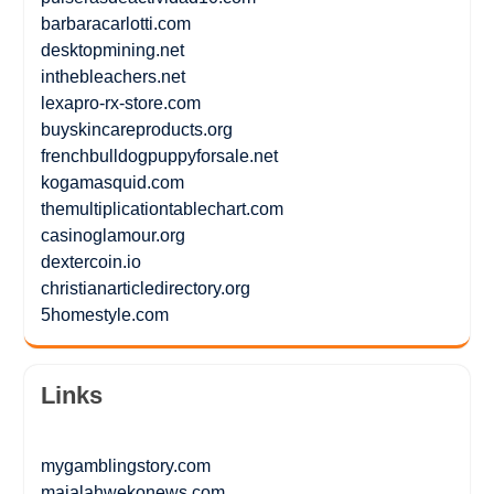
barbaracarlotti.com
desktopmining.net
inthebleachers.net
lexapro-rx-store.com
buyskincareproducts.org
frenchbulldogpuppyforsale.net
kogamasquid.com
themultiplicationtablechart.com
casinoglamour.org
dextercoin.io
christianarticledirectory.org
5homestyle.com
Links
mygamblingstory.com
majalahwekonews.com