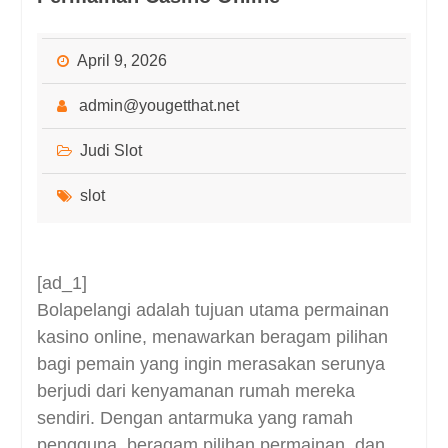
April 9, 2026
admin@yougetthat.net
Judi Slot
slot
[ad_1]
Bolapelangi adalah tujuan utama permainan
kasino online, menawarkan beragam pilihan
bagi pemain yang ingin merasakan serunya
berjudi dari kenyamanan rumah mereka
sendiri. Dengan antarmuka yang ramah
pengguna, beragam pilihan permainan, dan