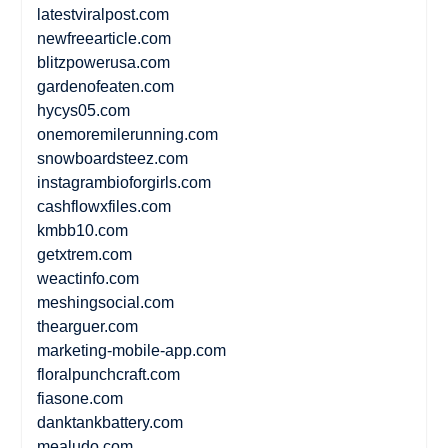
latestviralpost.com
newfreearticle.com
blitzpowerusa.com
gardenofeaten.com
hycys05.com
onemoremilerunning.com
snowboardsteez.com
instagrambioforgirls.com
cashflowxfiles.com
kmbb10.com
getxtrem.com
weactinfo.com
meshingsocial.com
thearguer.com
marketing-mobile-app.com
floralpunchcraft.com
fiasone.com
danktankbattery.com
mealudo.com