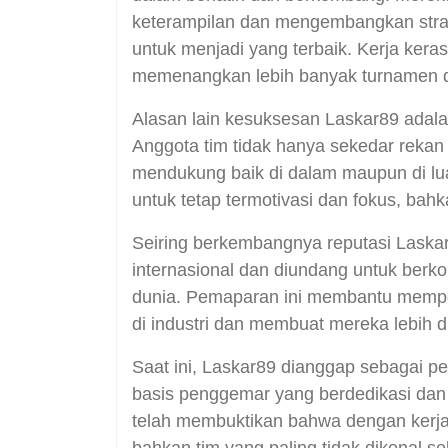
keterampilan dan mengembangkan strat
untuk menjadi yang terbaik. Kerja kera
memenangkan lebih banyak turnamen d
Alasan lain kesuksesan Laskar89 adala
Anggota tim tidak hanya sekedar rekan 
mendukung baik di dalam maupun di lua
untuk tetap termotivasi dan fokus, ba
Seiring berkembangnya reputasi Laskar
internasional dan diundang untuk berko
dunia. Pemaparan ini membantu memperk
di industri dan membuat mereka lebih d
Saat ini, Laskar89 dianggap sebagai pe
basis penggemar yang berdedikasi d
telah membuktikan bahwa dengan kerja k