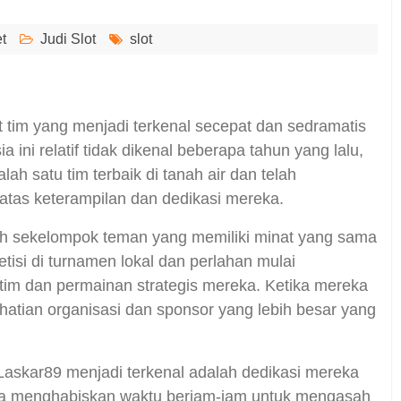
t
Judi Slot
slot
t tim yang menjadi terkenal secepat dan sedramatis
 ini relatif tidak dikenal beberapa tahun yang lalu,
h satu tim terbaik di tanah air dan telah
atas keterampilan dan dedikasi mereka.
leh sekelompok teman yang memiliki minat yang sama
isi di turnamen lokal dan perlahan mulai
tim dan permainan strategis mereka. Ketika mereka
atian organisasi dan sponsor yang lebih besar yang
Laskar89 menjadi terkenal adalah dedikasi mereka
ka menghabiskan waktu berjam-jam untuk mengasah