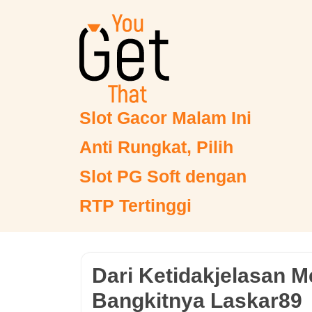
Skip
to
content
Slot Gacor Malam Ini
Anti Rungkat, Pilih
Slot PG Soft dengan
RTP Tertinggi
Dari Ketidakjelasan 
Bangkitnya Laskar89