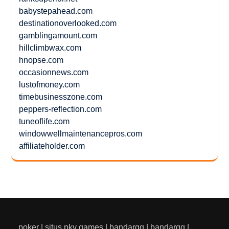
babystepahead.com
destinationoverlooked.com
gamblingamount.com
hillclimbwax.com
hnopse.com
occasionnews.com
lustofmoney.com
timebusinesszone.com
peppers-reflection.com
tuneoflife.com
windowwellmaintenancepros.com
affiliateholder.com
poker
|
situs pkv games
|
bandarqq
|
bandarqq
|