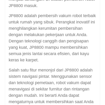
JP8800 masuk.
JP8800 adalah pembersih vakum robot terbaik
untuk rumah yang sibuk. Perangkat inovatif ini
menghilangkan kerumitan pembersihan
dengan melakukan pekerjaan untuk Anda.
Dengan teknologi canggih dan pengisapan
yang kuat, JP8800 mampu membersihkan
semua jenis lantai secara efisien, dari kayu
keras ke karpet.
Salah satu fitur menonjol dari JP8800 adalah
sistem navigasi pintar. Menggunakan sensor
dan teknologi pemetaan, robot vakum dapat
menavigasi di sekitar furnitur dan rintangan
dengan mudah. Ini berarti Anda dapat
mengaturnya untuk membersihkan saat Anda