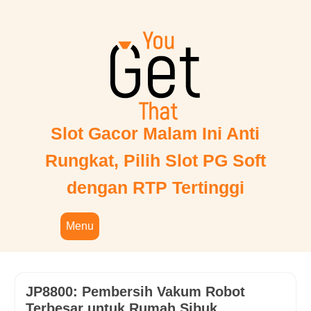
Skip
to
content
Slot Gacor Malam Ini Anti
Rungkat, Pilih Slot PG Soft
dengan RTP Tertinggi
Menu
JP8800: Pembersih Vakum Robot
Terbesar untuk Rumah Sibuk