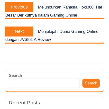
Post
Previous
navigation
Previous
Meluncurkan Rahasia Hoki368: Hal
post:
Besar Berikutnya dalam Gaming Online
Next
Next
Menjelajahi Dunia Gaming Online
post:
dengan JVS88: A Review
Search
Search
Recent Posts