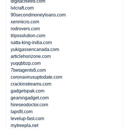
digitactseed.com
lvlcraft.com
90secondmoneyloans.com
xenmicro.com
rodrovers.com
tripssolution.com
satta-king-india.com
yukigassencanada.com
articlehorizone.com
yuqqbbzp.com
7betagents6.com
coronavirusuptodate.com
crackinstreams.com
gadgetspak.com
gearsngadget.com
hireseodoctor.com
lapsfit.com
levelup-fast.com
mytreepla.net