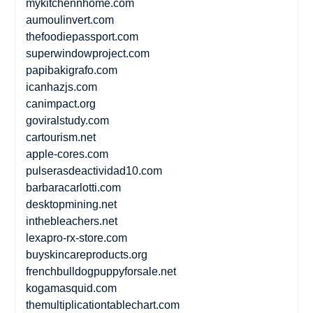
mykitchennhome.com
aumoulinvert.com
thefoodiepassport.com
superwindowproject.com
papibakigrafo.com
icanhazjs.com
canimpact.org
goviralstudy.com
cartourism.net
apple-cores.com
pulserasdeactividad10.com
barbaracarlotti.com
desktopmining.net
inthebleachers.net
lexapro-rx-store.com
buyskincareproducts.org
frenchbulldogpuppyforsale.net
kogamasquid.com
themultiplicationtablechart.com