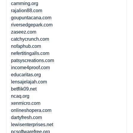
camming.org
rajalion88.com
goupuntacana.com
riversedgepark.com
zaseez.com
catchycrunch.com
nofaphub.com
nefertitingalls.com
patsyscreations.com
income4proof.com
educaritas.org
lensajelajah.com
betflik09.net
ncaq.org
xenmicro.com
onlineshopera.com
dartyfresh.com
lewisenterprises.net
pcsoftwarefree.org