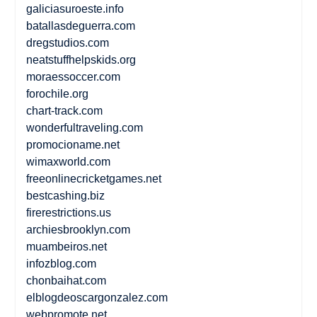
galiciasuroeste.info
batallasdeguerra.com
dregstudios.com
neatstuffhelpskids.org
moraessoccer.com
forochile.org
chart-track.com
wonderfultraveling.com
promocioname.net
wimaxworld.com
freeonlinecricketgames.net
bestcashing.biz
firerestrictions.us
archiesbrooklyn.com
muambeiros.net
infozblog.com
chonbaihat.com
elblogdeoscargonzalez.com
webpromote.net