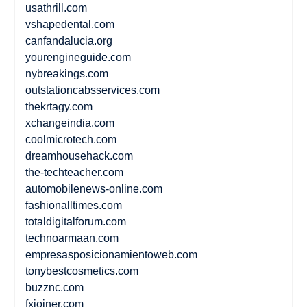
usathrill.com
vshapedental.com
canfandalucia.org
yourengineguide.com
nybreakings.com
outstationcabsservices.com
thekrtagy.com
xchangeindia.com
coolmicrotech.com
dreamhousehack.com
the-techteacher.com
automobilenews-online.com
fashionalltimes.com
totaldigitalforum.com
technoarmaan.com
empresasposicionamientoweb.com
tonybestcosmetics.com
buzznc.com
fxjoiner.com