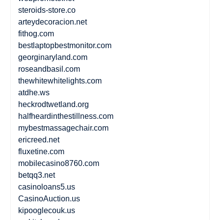
steroids-store.co
arteydecoracion.net
fithog.com
bestlaptopbestmonitor.com
georginaryland.com
roseandbasil.com
thewhitewhitelights.com
atdhe.ws
heckrodtwetland.org
halfheardinthestillness.com
mybestmassagechair.com
ericreed.net
fluxetine.com
mobilecasino8760.com
betqq3.net
casinoloans5.us
CasinoAuction.us
kipooglecouk.us