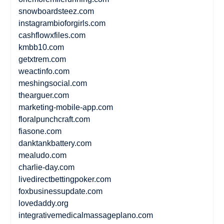
snowboardsteez.com
instagrambioforgirls.com
cashflowxfiles.com
kmbb10.com
getxtrem.com
weactinfo.com
meshingsocial.com
thearguer.com
marketing-mobile-app.com
floralpunchcraft.com
fiasone.com
danktankbattery.com
mealudo.com
charlie-day.com
livedirectbettingpoker.com
foxbusinessupdate.com
lovedaddy.org
integrativemedicalmassageplano.com