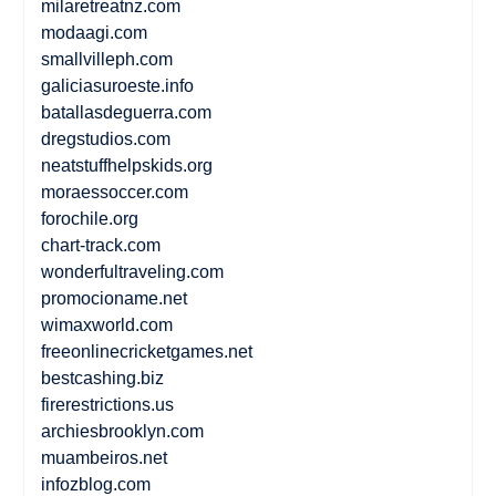
milaretreatnz.com
modaagi.com
smallvilleph.com
galiciasuroeste.info
batallasdeguerra.com
dregstudios.com
neatstuffhelpskids.org
moraessoccer.com
forochile.org
chart-track.com
wonderfultraveling.com
promocioname.net
wimaxworld.com
freeonlinecricketgames.net
bestcashing.biz
firerestrictions.us
archiesbrooklyn.com
muambeiros.net
infozblog.com