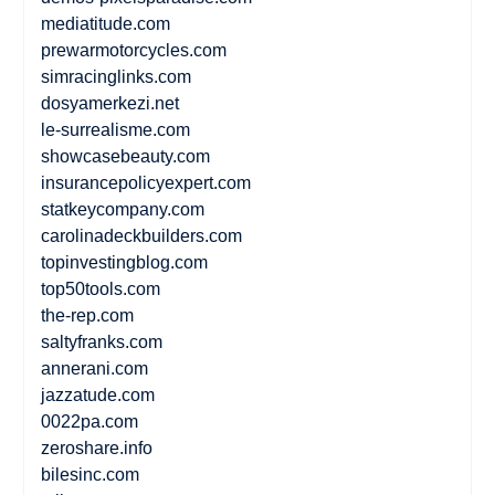
mediatitude.com
prewarmotorcycles.com
simracinglinks.com
dosyamerkezi.net
le-surrealisme.com
showcasebeauty.com
insurancepolicyexpert.com
statkeycompany.com
carolinadeckbuilders.com
topinvestingblog.com
top50tools.com
the-rep.com
saltyfranks.com
annerani.com
jazzatude.com
0022pa.com
zeroshare.info
bilesinc.com