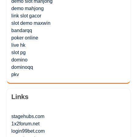
demo slot mahjong
demo mahjong
link slot gacor
slot demo maxwin
bandarqq
poker online
live hk
slot pg
domino
dominoqq
pkv
Links
stagehubs.com
1x2forum.net
login99bet.com