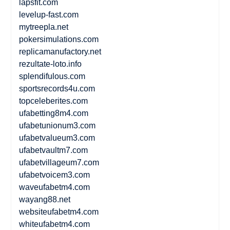
lapsfit.com
levelup-fast.com
mytreepla.net
pokersimulations.com
replicamanufactory.net
rezultate-loto.info
splendifulous.com
sportsrecords4u.com
topceleberites.com
ufabetting8m4.com
ufabetunionum3.com
ufabetvalueum3.com
ufabetvaultm7.com
ufabetvillageum7.com
ufabetvoicem3.com
waveufabetm4.com
wayang88.net
websiteufabetm4.com
whiteufabetm4.com