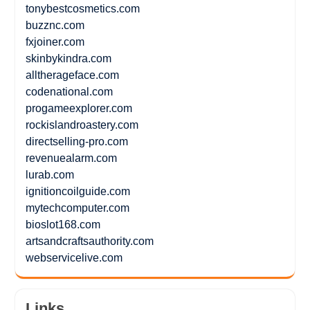
tonybestcosmetics.com
buzznc.com
fxjoiner.com
skinbykindra.com
alltherageface.com
codenational.com
progameexplorer.com
rockislandroastery.com
directselling-pro.com
revenuealarm.com
lurab.com
ignitioncoilguide.com
mytechcomputer.com
bioslot168.com
artsandcraftsauthority.com
webservicelive.com
Links