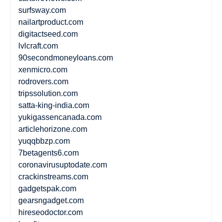
surfsway.com
nailartproduct.com
digitactseed.com
lvlcraft.com
90secondmoneyloans.com
xenmicro.com
rodrovers.com
tripssolution.com
satta-king-india.com
yukigassencanada.com
articlehorizone.com
yuqqbbzp.com
7betagents6.com
coronavirusuptodate.com
crackinstreams.com
gadgetspak.com
gearsngadget.com
hireseodoctor.com