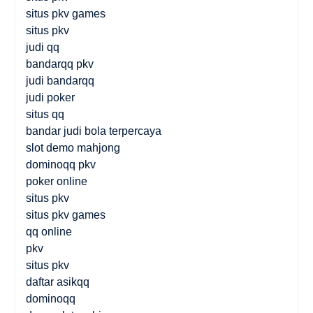
situs pkv games
situs pkv
judi qq
bandarqq pkv
judi bandarqq
judi poker
situs qq
bandar judi bola terpercaya
slot demo mahjong
dominoqq pkv
poker online
situs pkv
situs pkv games
qq online
pkv
situs pkv
daftar asikqq
dominoqq