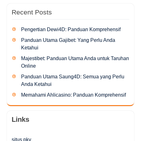
Recent Posts
Pengertian Dewi4D: Panduan Komprehensif
Panduan Utama Gajibet: Yang Perlu Anda
Ketahui
Majestibet: Panduan Utama Anda untuk Taruhan
Online
Panduan Utama Saung4D: Semua yang Perlu
Anda Ketahui
Memahami Ahlicasino: Panduan Komprehensif
Links
situs pkv