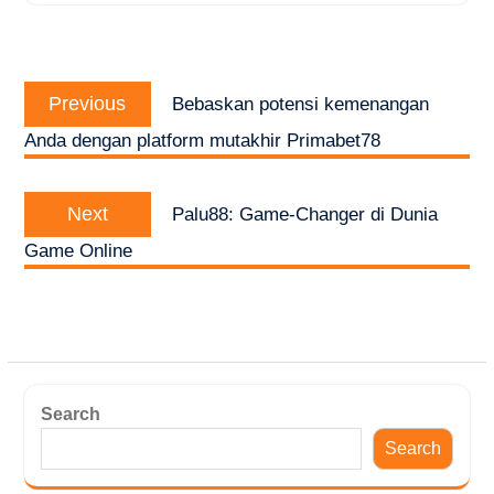
Post
Previous
navigation
Previous
Bebaskan potensi kemenangan
post:
Anda dengan platform mutakhir Primabet78
Next
Next
Palu88: Game-Changer di Dunia
post:
Game Online
Search
Search