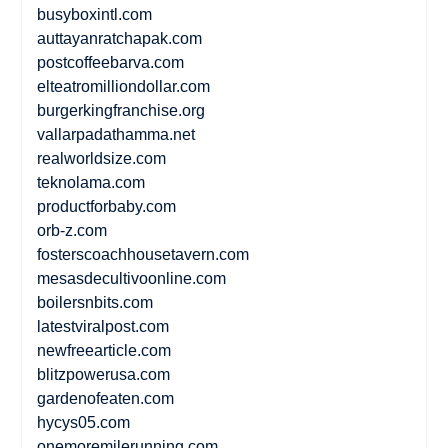
busyboxintl.com
auttayanratchapak.com
postcoffeebarva.com
elteatromilliondollar.com
burgerkingfranchise.org
vallarpadathamma.net
realworldsize.com
teknolama.com
productforbaby.com
orb-z.com
fosterscoachhousetavern.com
mesasdecultivoonline.com
boilersnbits.com
latestviralpost.com
newfreearticle.com
blitzpowerusa.com
gardenofeaten.com
hycys05.com
onemoremilerunning.com