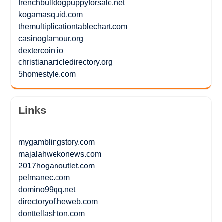
frenchbulldogpuppyforsale.net
kogamasquid.com
themultiplicationtablechart.com
casinoglamour.org
dextercoin.io
christianarticledirectory.org
5homestyle.com
Links
mygamblingstory.com
majalahwekonews.com
2017hoganoutlet.com
pelmanec.com
domino99qq.net
directoryoftheweb.com
donttellashton.com