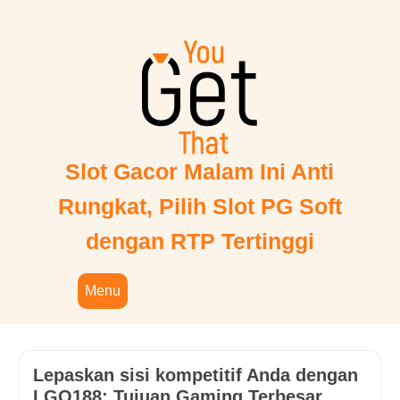
Skip
to
content
Slot Gacor Malam Ini Anti
Rungkat, Pilih Slot PG Soft
dengan RTP Tertinggi
Menu
Lepaskan sisi kompetitif Anda dengan
LGO188: Tujuan Gaming Terbesar