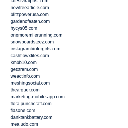
latestviralpost.com
newfreearticle.com
blitzpowerusa.com
gardenofeaten.com
hycys05.com
onemoremilerunning.com
snowboardsteez.com
instagrambioforgirls.com
cashflowxfiles.com
kmbb10.com
getxtrem.com
weactinfo.com
meshingsocial.com
thearguer.com
marketing-mobile-app.com
floralpunchcraft.com
fiasone.com
danktankbattery.com
mealudo.com