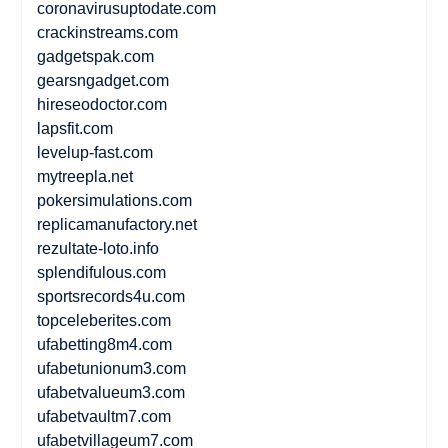
coronavirusuptodate.com
crackinstreams.com
gadgetspak.com
gearsngadget.com
hireseodoctor.com
lapsfit.com
levelup-fast.com
mytreepla.net
pokersimulations.com
replicamanufactory.net
rezultate-loto.info
splendifulous.com
sportsrecords4u.com
topceleberites.com
ufabetting8m4.com
ufabetunionum3.com
ufabetvalueum3.com
ufabetvaultm7.com
ufabetvillageum7.com