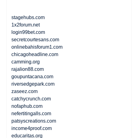
stagehubs.com
1x2forum.net
login99bet.com
secretcourtesans.com
onlinebahisforum1.com
chicagoheadline.com
camming.org
rajalion88.com
goupuntacana.com
riversedgepark.com
zaseez.com
catchycrunch.com
nofaphub.com
nefertitingalls.com
patsyscreations.com
income4proof.com
educaritas.org