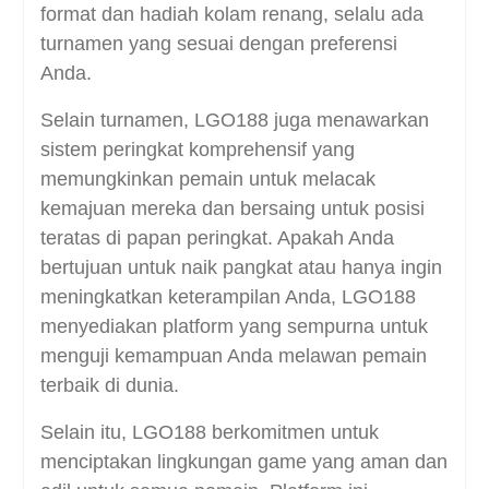
format dan hadiah kolam renang, selalu ada
turnamen yang sesuai dengan preferensi
Anda.
Selain turnamen, LGO188 juga menawarkan
sistem peringkat komprehensif yang
memungkinkan pemain untuk melacak
kemajuan mereka dan bersaing untuk posisi
teratas di papan peringkat. Apakah Anda
bertujuan untuk naik pangkat atau hanya ingin
meningkatkan keterampilan Anda, LGO188
menyediakan platform yang sempurna untuk
menguji kemampuan Anda melawan pemain
terbaik di dunia.
Selain itu, LGO188 berkomitmen untuk
menciptakan lingkungan game yang aman dan