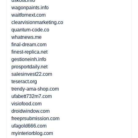
uskola.info
wagonpaints.info
waitfornext.com
clearvisionmarketing.co
quantum-code.co
whatnews.me
final-dream.com
finest-replica.net
gestioneinh.info
prosportdaily.net
salesinvest22.com
teseract.org
trendy-ama-shop.com
ufabett732m7.com
visiofood.com
droidwindow.com
freeprsubmission.com
ufagold666.com
myinteriorblog.com