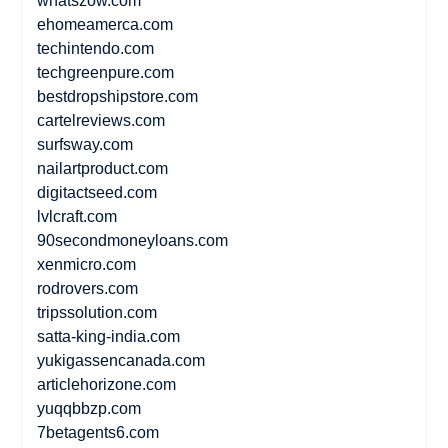
whatszow.com
ehomeamerca.com
techintendo.com
techgreenpure.com
bestdropshipstore.com
cartelreviews.com
surfsway.com
nailartproduct.com
digitactseed.com
lvlcraft.com
90secondmoneyloans.com
xenmicro.com
rodrovers.com
tripssolution.com
satta-king-india.com
yukigassencanada.com
articlehorizone.com
yuqqbbzp.com
7betagents6.com