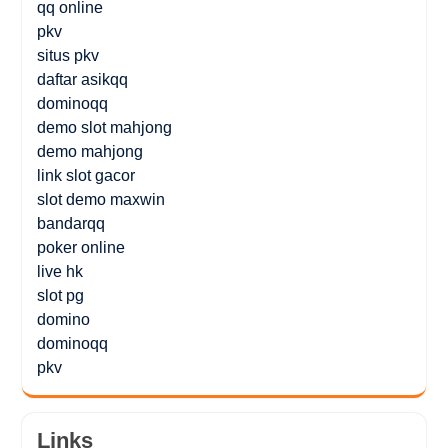
qq online
pkv
situs pkv
daftar asikqq
dominoqq
demo slot mahjong
demo mahjong
link slot gacor
slot demo maxwin
bandarqq
poker online
live hk
slot pg
domino
dominoqq
pkv
Links