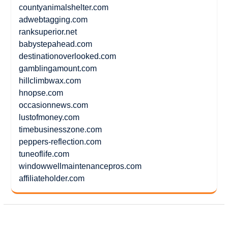
countyanimalshelter.com
adwebtagging.com
ranksuperior.net
babystepahead.com
destinationoverlooked.com
gamblingamount.com
hillclimbwax.com
hnopse.com
occasionnews.com
lustofmoney.com
timebusinesszone.com
peppers-reflection.com
tuneoflife.com
windowwellmaintenancepros.com
affiliateholder.com