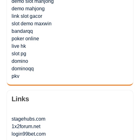
demo slot mahjong
demo mahjong
link slot gacor
slot demo maxwin
bandarqq
poker online
live hk
slot pg
domino
dominoqq
pkv
Links
stagehubs.com
1x2forum.net
login99bet.com