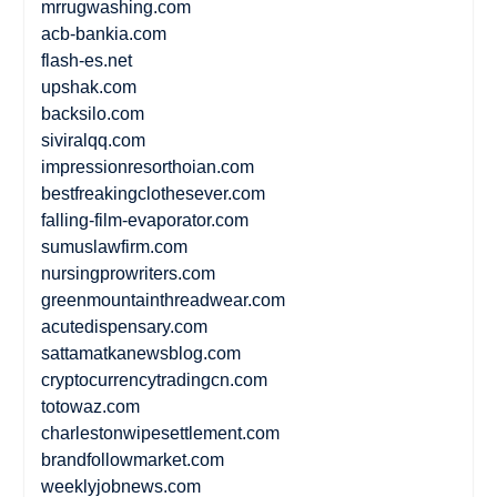
mrrugwashing.com
acb-bankia.com
flash-es.net
upshak.com
backsilo.com
siviralqq.com
impressionresorthoian.com
bestfreakingclothesever.com
falling-film-evaporator.com
sumuslawfirm.com
nursingprowriters.com
greenmountainthreadwear.com
acutedispensary.com
sattamatkanewsblog.com
cryptocurrencytradingcn.com
totowaz.com
charlestonwipesettlement.com
brandfollowmarket.com
weeklyjobnews.com