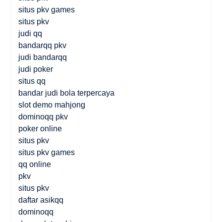
situs pkv games
situs pkv
judi qq
bandarqq pkv
judi bandarqq
judi poker
situs qq
bandar judi bola terpercaya
slot demo mahjong
dominoqq pkv
poker online
situs pkv
situs pkv games
qq online
pkv
situs pkv
daftar asikqq
dominoqq