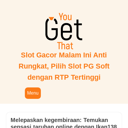
Skip
to
content
Slot Gacor Malam Ini Anti
Rungkat, Pilih Slot PG Soft
dengan RTP Tertinggi
Menu
Melepaskan kegembiraan: Temukan
sensasi taruhan online dengan Ikan138