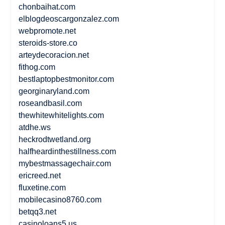
chonbaihat.com
elblogdeoscargonzalez.com
webpromote.net
steroids-store.co
arteydecoracion.net
fithog.com
bestlaptopbestmonitor.com
georginaryland.com
roseandbasil.com
thewhitewhitelights.com
atdhe.ws
heckrodtwetland.org
halfheardinthestillness.com
mybestmassagechair.com
ericreed.net
fluxetine.com
mobilecasino8760.com
betqq3.net
casinoloans5.us