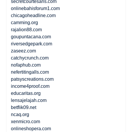
secretcourtesans.com
onlinebahisforum1.com
chicagoheadline.com
camming.org
rajalion88.com
goupuntacana.com
riversedgepark.com
zaseez.com
catchycrunch.com
nofaphub.com
nefertitingalls.com
patsyscreations.com
income4proof.com
educaritas.org
lensajelajah.com
betflik09.net
ncaq.org
xenmicro.com
onlineshopera.com