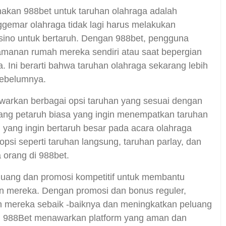
kan 988bet untuk taruhan olahraga adalah
emar olahraga tidak lagi harus melakukan
kasino untuk bertaruh. Dengan 988bet, pengguna
manan rumah mereka sendiri atau saat bepergian
 Ini berarti bahwa taruhan olahraga sekarang lebih
sebelumnya.
arkan berbagai opsi taruhan yang sesuai dengan
rang petaruh biasa yang ingin menempatkan taruhan
nggi yang ingin bertaruh besar pada acara olahraga
opsi seperti taruhan langsung, taruhan parlay, dan
 orang di 988bet.
luang dan promosi kompetitif untuk membantu
mereka. Dengan promosi dan bonus reguler,
 mereka sebaik -baiknya dan meningkatkan peluang
u, 988Bet menawarkan platform yang aman dan