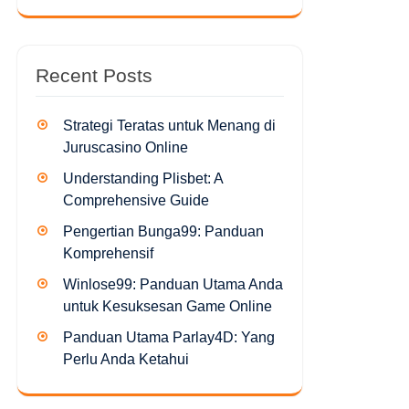
Recent Posts
Strategi Teratas untuk Menang di
Juruscasino Online
Understanding Plisbet: A
Comprehensive Guide
Pengertian Bunga99: Panduan
Komprehensif
Winlose99: Panduan Utama Anda
untuk Kesuksesan Game Online
Panduan Utama Parlay4D: Yang
Perlu Anda Ketahui