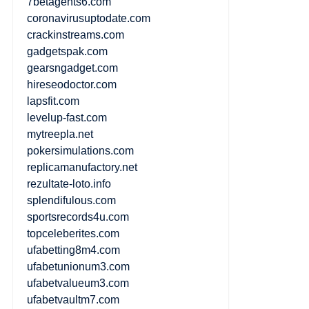
7betagents6.com
coronavirusuptodate.com
crackinstreams.com
gadgetspak.com
gearsngadget.com
hireseodoctor.com
lapsfit.com
levelup-fast.com
mytreepla.net
pokersimulations.com
replicamanufactory.net
rezultate-loto.info
splendifulous.com
sportsrecords4u.com
topceleberites.com
ufabetting8m4.com
ufabetunionum3.com
ufabetvalueum3.com
ufabetvaultm7.com