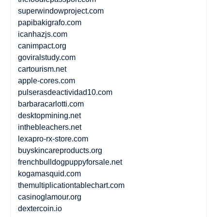
superwindowproject.com
papibakigrafo.com
icanhazjs.com
canimpact.org
goviralstudy.com
cartourism.net
apple-cores.com
pulserasdeactividad10.com
barbaracarlotti.com
desktopmining.net
inthebleachers.net
lexapro-rx-store.com
buyskincareproducts.org
frenchbulldogpuppyforsale.net
kogamasquid.com
themultiplicationtablechart.com
casinoglamour.org
dextercoin.io