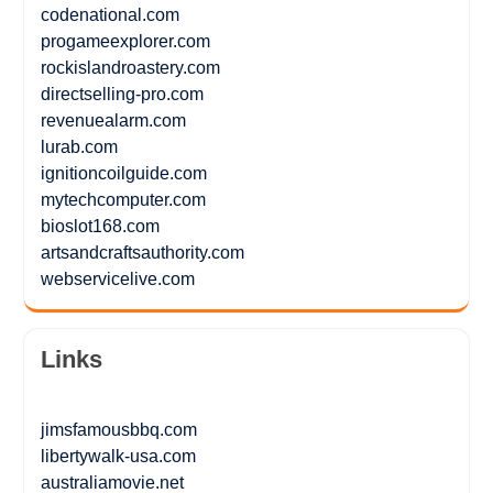
codenational.com
progameexplorer.com
rockislandroastery.com
directselling-pro.com
revenuealarm.com
lurab.com
ignitioncoilguide.com
mytechcomputer.com
bioslot168.com
artsandcraftsauthority.com
webservicelive.com
Links
jimsfamousbbq.com
libertywalk-usa.com
australiamovie.net