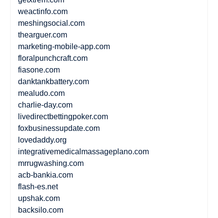
weactinfo.com
meshingsocial.com
thearguer.com
marketing-mobile-app.com
floralpunchcraft.com
fiasone.com
danktankbattery.com
mealudo.com
charlie-day.com
livedirectbettingpoker.com
foxbusinessupdate.com
lovedaddy.org
integrativemedicalmassageplano.com
mrrugwashing.com
acb-bankia.com
flash-es.net
upshak.com
backsilo.com