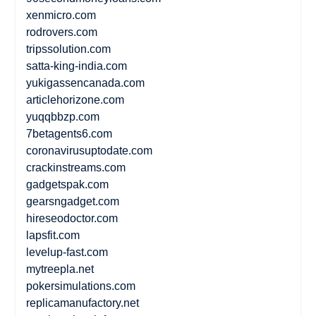
xenmicro.com
rodrovers.com
tripssolution.com
satta-king-india.com
yukigassencanada.com
articlehorizone.com
yuqqbbzp.com
7betagents6.com
coronavirusuptodate.com
crackinstreams.com
gadgetspak.com
gearsngadget.com
hireseodoctor.com
lapsfit.com
levelup-fast.com
mytreepla.net
pokersimulations.com
replicamanufactory.net