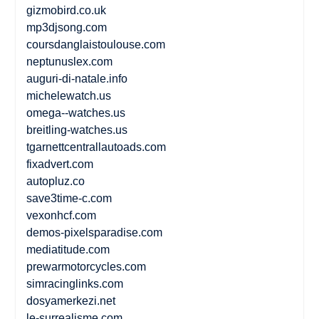
gizmobird.co.uk
mp3djsong.com
coursdanglaistoulouse.com
neptunuslex.com
auguri-di-natale.info
michelewatch.us
omega--watches.us
breitling-watches.us
tgarnettcentrallautoads.com
fixadvert.com
autopluz.co
save3time-c.com
vexonhcf.com
demos-pixelsparadise.com
mediatitude.com
prewarmotorcycles.com
simracinglinks.com
dosyamerkezi.net
le-surrealisme.com