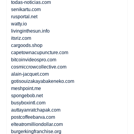
todas-noticias.com
senikartu.com
rusportal.net
watty.io
livinginthesun.info
itsriz.com
cargoods.shop
capetownacupuncture.com
bitcoinvideospro.com
cosmiccrowcollective.com
alain-jacquet.com
gotisouizakayabakeneko.com
meshpoint.me
spongebob.net
busyboxintl.com
auttayanratchapak.com
postcoffeebarva.com
elteatromilliondollar.com
burgerkingfranchise.org