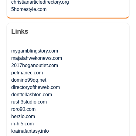
christianarticledirectory.org
5homestyle.com
Links
mygamblingstory.com
majalahwekonews.com
2017hoganoutlet.com
pelmanec.com
domino99qq.net
directoryoftheweb.com
donttellashton.com
rush3studio.com
roro90.com
herzio.com
in-hi5.com
krainafantasy.info