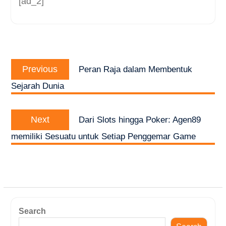
[ad_2]
Post
Previous
navigation
Previous
Peran Raja dalam Membentuk
post:
Sejarah Dunia
Next
Next
Dari Slots hingga Poker: Agen89
post:
memiliki Sesuatu untuk Setiap Penggemar Game
Search