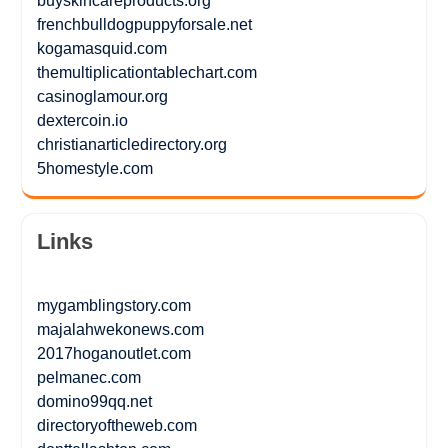
buyskincareproducts.org
frenchbulldogpuppyforsale.net
kogamasquid.com
themultiplicationtablechart.com
casinoglamour.org
dextercoin.io
christianarticledirectory.org
5homestyle.com
Links
mygamblingstory.com
majalahwekonews.com
2017hoganoutlet.com
pelmanec.com
domino99qq.net
directoryoftheweb.com