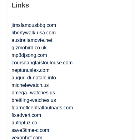
Links
jimsfamousbbq.com
libertywalk-usa.com
australiamovie.net
gizmobird.co.uk
mp3djsong.com
coursdanglaistoulouse.com
neptunuslex.com
auguri-di-natale.info
michelewatch.us
omega--watches.us
breitling-watches.us
tgarnettcentrallautoads.com
fixadvert.com
autopluz.co
save3time-c.com
vexonhcf.com