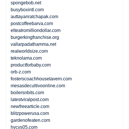
spongebob.net
busyboxintl.com
auttayanratchapak.com
postcoffeebarva.com
elteatromilliondollar.com
burgerkingfranchise.org
vallarpadathamma.net
realworldsize.com
teknolama.com
productforbaby.com
orb-z.com
fosterscoachhousetavern.com
mesasdecultivoonline.com
boilersnbits.com
latestviralpost.com
newfreearticle.com
blitzpowerusa.com
gardenofeaten.com
hycys05.com