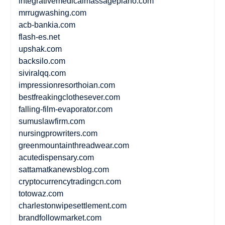
integrativemedicalmassageplano.com
mrrugwashing.com
acb-bankia.com
flash-es.net
upshak.com
backsilo.com
siviralqq.com
impressionresorthoian.com
bestfreakingclothesever.com
falling-film-evaporator.com
sumuslawfirm.com
nursingprowriters.com
greenmountainthreadwear.com
acutedispensary.com
sattamatkanewsblog.com
cryptocurrencytradingcn.com
totowaz.com
charlestonwipesettlement.com
brandfollowmarket.com