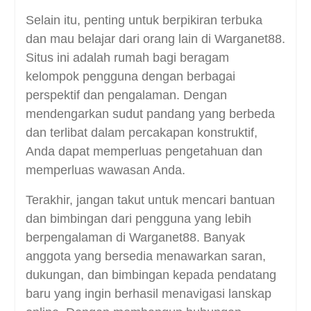
Selain itu, penting untuk berpikiran terbuka
dan mau belajar dari orang lain di Warganet88.
Situs ini adalah rumah bagi beragam
kelompok pengguna dengan berbagai
perspektif dan pengalaman. Dengan
mendengarkan sudut pandang yang berbeda
dan terlibat dalam percakapan konstruktif,
Anda dapat memperluas pengetahuan dan
memperluas wawasan Anda.
Terakhir, jangan takut untuk mencari bantuan
dan bimbingan dari pengguna yang lebih
berpengalaman di Warganet88. Banyak
anggota yang bersedia menawarkan saran,
dukungan, dan bimbingan kepada pendatang
baru yang ingin berhasil menavigasi lanskap