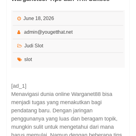
June 18, 2026
admin@yougetthat.net
Judi Slot
slot
[ad_1]
Menavigasi dunia online Warganet88 bisa
menjadi tugas yang menakutkan bagi
pendatang baru. Dengan jaringan
penggunanya yang luas dan beragam topik,
mungkin sulit untuk mengetahui dari mana
harus memulai. Namun dengan beberapa tips