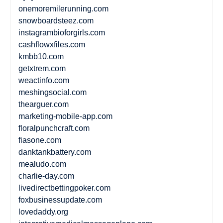
onemoremilerunning.com
snowboardsteez.com
instagrambioforgirls.com
cashflowxfiles.com
kmbb10.com
getxtrem.com
weactinfo.com
meshingsocial.com
thearguer.com
marketing-mobile-app.com
floralpunchcraft.com
fiasone.com
danktankbattery.com
mealudo.com
charlie-day.com
livedirectbettingpoker.com
foxbusinessupdate.com
lovedaddy.org