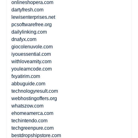
onlineshopera.com
dartyfresh.com
lewisenterprises.net
pcsoftwarefree.org
dailylinking.com
dnafyx.com
giocolenuvole.com
iyouessential.com
withloveamity.com
youlearncode.com
fxyatirim.com
abbuguide.com
technologyresult.com
webhostingoffers.org
whatszow.com
ehomeamerca.com
techintendo.com
techgreenpure.com
bestdropshipstore.com