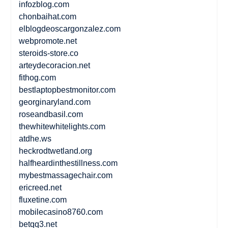
infozblog.com
chonbaihat.com
elblogdeoscargonzalez.com
webpromote.net
steroids-store.co
arteydecoracion.net
fithog.com
bestlaptopbestmonitor.com
georginaryland.com
roseandbasil.com
thewhitewhitelights.com
atdhe.ws
heckrodtwetland.org
halfheardinthestillness.com
mybestmassagechair.com
ericreed.net
fluxetine.com
mobilecasino8760.com
betqq3.net