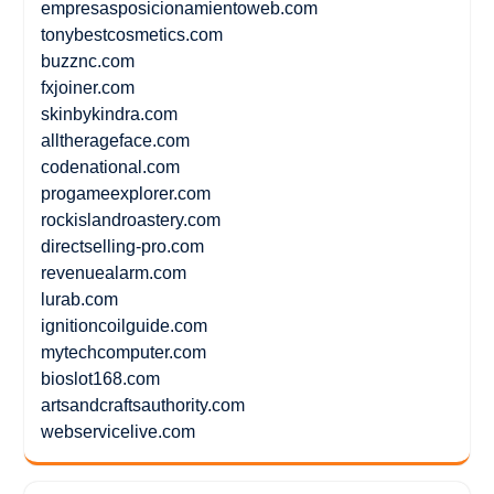
empresasposicionamientoweb.com
tonybestcosmetics.com
buzznc.com
fxjoiner.com
skinbykindra.com
alltherageface.com
codenational.com
progameexplorer.com
rockislandroastery.com
directselling-pro.com
revenuealarm.com
lurab.com
ignitioncoilguide.com
mytechcomputer.com
bioslot168.com
artsandcraftsauthority.com
webservicelive.com