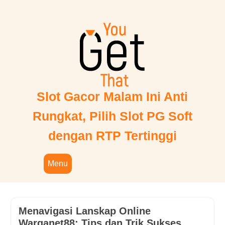
Skip
to
content
Slot Gacor Malam Ini Anti
Rungkat, Pilih Slot PG Soft
dengan RTP Tertinggi
Menu
Menavigasi Lanskap Online
Warganet88: Tips dan Trik Sukses