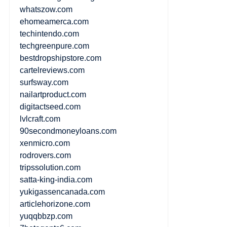
whatszow.com
ehomeamerca.com
techintendo.com
techgreenpure.com
bestdropshipstore.com
cartelreviews.com
surfsway.com
nailartproduct.com
digitactseed.com
lvlcraft.com
90secondmoneyloans.com
xenmicro.com
rodrovers.com
tripssolution.com
satta-king-india.com
yukigassencanada.com
articlehorizone.com
yuqqbbzp.com