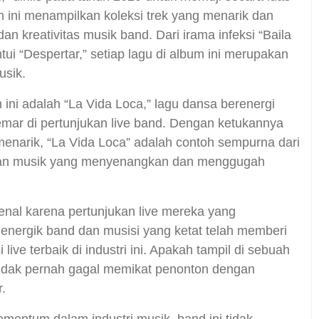
m ini menampilkan koleksi trek yang menarik dan
an kreativitas musik band. Dari irama infeksi “Baila
i “Despertar,” setiap lagu di album ini merupakan
usik.
 ini adalah “La Vida Loca,” lagu dansa berenergi
gemar di pertunjukan live band. Dengan ketukannya
enarik, “La Vida Loca” adalah contoh sempurna dari
an musik yang menyenangkan dan menggugah
enal karena pertunjukan live mereka yang
ergik band dan musisi yang ketat telah memberi
live terbaik di industri ini. Apakah tampil di sebuah
7 tidak pernah gagal memikat penonton dengan
.