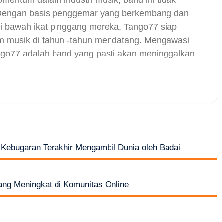
entum dalam industri musik, band ini tidak
 Dengan basis penggemar yang berkembang dan
i bawah ikat pinggang mereka, Tango77 siap
am musik di tahun -tahun mendatang. Mengawasi
ango77 adalah band yang pasti akan meninggalkan
 Kebugaran Terakhir Mengambil Dunia oleh Badai
ang Meningkat di Komunitas Online