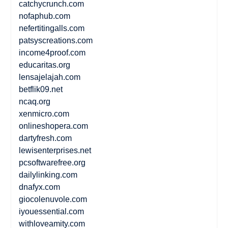
catchycrunch.com
nofaphub.com
nefertitingalls.com
patsyscreations.com
income4proof.com
educaritas.org
lensajelajah.com
betflik09.net
ncaq.org
xenmicro.com
onlineshopera.com
dartyfresh.com
lewisenterprises.net
pcsoftwarefree.org
dailylinking.com
dnafyx.com
giocolenuvole.com
iyouessential.com
withloveamity.com