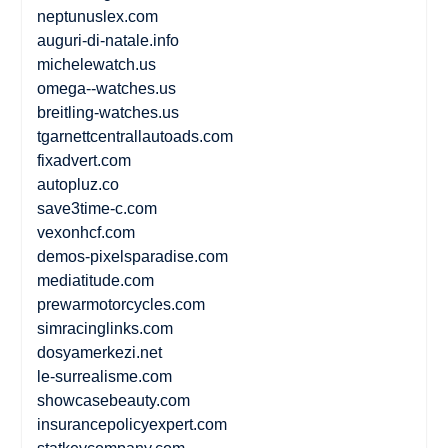
neptunuslex.com
auguri-di-natale.info
michelewatch.us
omega--watches.us
breitling-watches.us
tgarnettcentrallautoads.com
fixadvert.com
autopluz.co
save3time-c.com
vexonhcf.com
demos-pixelsparadise.com
mediatitude.com
prewarmotorcycles.com
simracinglinks.com
dosyamerkezi.net
le-surrealisme.com
showcasebeauty.com
insurancepolicyexpert.com