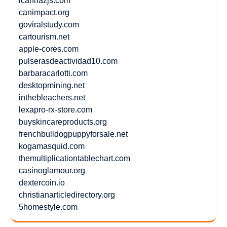
icanhazjs.com
canimpact.org
goviralstudy.com
cartourism.net
apple-cores.com
pulserasdeactividad10.com
barbaracarlotti.com
desktopmining.net
inthebleachers.net
lexapro-rx-store.com
buyskincareproducts.org
frenchbulldogpuppyforsale.net
kogamasquid.com
themultiplicationtablechart.com
casinoglamour.org
dextercoin.io
christianarticledirectory.org
5homestyle.com