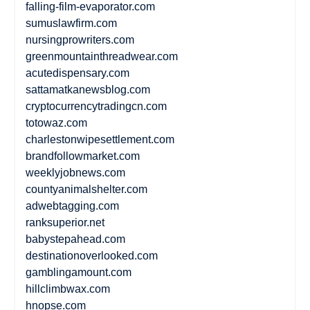
falling-film-evaporator.com
sumuslawfirm.com
nursingprowriters.com
greenmountainthreadwear.com
acutedispensary.com
sattamatkanewsblog.com
cryptocurrencytradingcn.com
totowaz.com
charlestonwipesettlement.com
brandfollowmarket.com
weeklyjobnews.com
countyanimalshelter.com
adwebtagging.com
ranksuperior.net
babystepahead.com
destinationoverlooked.com
gamblingamount.com
hillclimbwax.com
hnopse.com