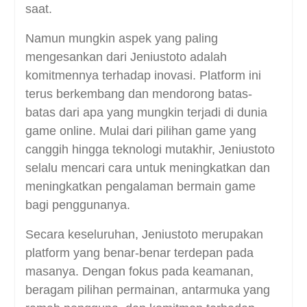
saat.
Namun mungkin aspek yang paling
mengesankan dari Jeniustoto adalah
komitmennya terhadap inovasi. Platform ini
terus berkembang dan mendorong batas-
batas dari apa yang mungkin terjadi di dunia
game online. Mulai dari pilihan game yang
canggih hingga teknologi mutakhir, Jeniustoto
selalu mencari cara untuk meningkatkan dan
meningkatkan pengalaman bermain game
bagi penggunanya.
Secara keseluruhan, Jeniustoto merupakan
platform yang benar-benar terdepan pada
masanya. Dengan fokus pada keamanan,
beragam pilihan permainan, antarmuka yang