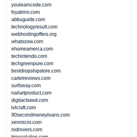
youlearncode.com
fxyatirim.com
abbuguide.com
technologyresult.com
webhostingoffers.org
whatszow.com
ehomeamerca.com
techintendo.com
techgreenpure.com
bestdropshipstore.com
cartelreviews.com
surfsway.com
nailartproduct.com
digitactseed.com
lvlcraft.com
90secondmoneyloans.com
xenmicro.com
rodrovers.com
tripssolution.com