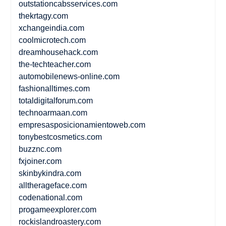
outstationcabsservices.com
thekrtagy.com
xchangeindia.com
coolmicrotech.com
dreamhousehack.com
the-techteacher.com
automobilenews-online.com
fashionalltimes.com
totaldigitalforum.com
technoarmaan.com
empresasposicionamientoweb.com
tonybestcosmetics.com
buzznc.com
fxjoiner.com
skinbykindra.com
alltherageface.com
codenational.com
progameexplorer.com
rockislandroastery.com