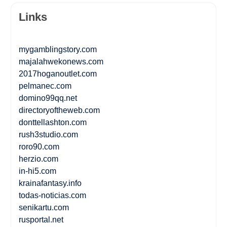
Links
mygamblingstory.com
majalahwekonews.com
2017hoganoutlet.com
pelmanec.com
domino99qq.net
directoryoftheweb.com
donttellashton.com
rush3studio.com
roro90.com
herzio.com
in-hi5.com
krainafantasy.info
todas-noticias.com
senikartu.com
rusportal.net