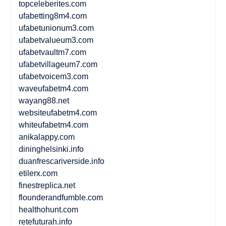
topceleberites.com
ufabetting8m4.com
ufabetunionum3.com
ufabetvalueum3.com
ufabetvaultm7.com
ufabetvillageum7.com
ufabetvoicem3.com
waveufabetm4.com
wayang88.net
websiteufabetm4.com
whiteufabetm4.com
anikalappy.com
dininghelsinki.info
duanfrescariverside.info
etilerx.com
finestreplica.net
flounderandfumble.com
healthohunt.com
retefuturah.info