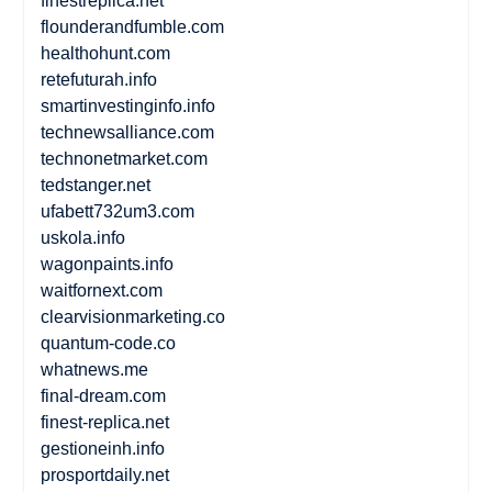
finestreplica.net
flounderandfumble.com
healthohunt.com
retefuturah.info
smartinvestinginfo.info
technewsalliance.com
technonetmarket.com
tedstanger.net
ufabett732um3.com
uskola.info
wagonpaints.info
waitfornext.com
clearvisionmarketing.co
quantum-code.co
whatnews.me
final-dream.com
finest-replica.net
gestioneinh.info
prosportdaily.net