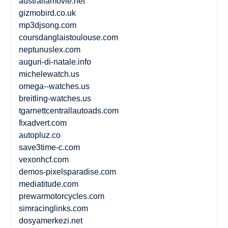
australiamovie.net
gizmobird.co.uk
mp3djsong.com
coursdanglaistoulouse.com
neptunuslex.com
auguri-di-natale.info
michelewatch.us
omega--watches.us
breitling-watches.us
tgarnettcentrallautoads.com
fixadvert.com
autopluz.co
save3time-c.com
vexonhcf.com
demos-pixelsparadise.com
mediatitude.com
prewarmotorcycles.com
simracinglinks.com
dosyamerkezi.net