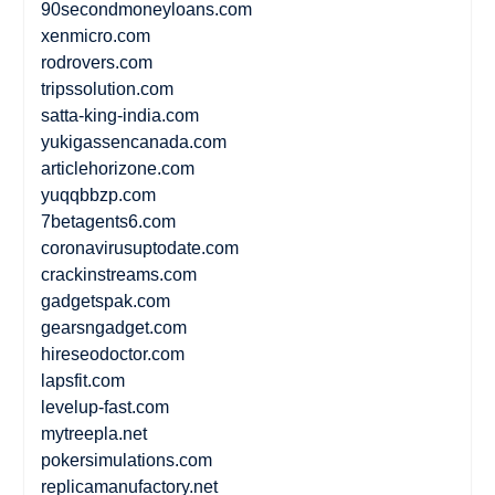
90secondmoneyloans.com
xenmicro.com
rodrovers.com
tripssolution.com
satta-king-india.com
yukigassencanada.com
articlehorizone.com
yuqqbbzp.com
7betagents6.com
coronavirusuptodate.com
crackinstreams.com
gadgetspak.com
gearsngadget.com
hireseodoctor.com
lapsfit.com
levelup-fast.com
mytreepla.net
pokersimulations.com
replicamanufactory.net