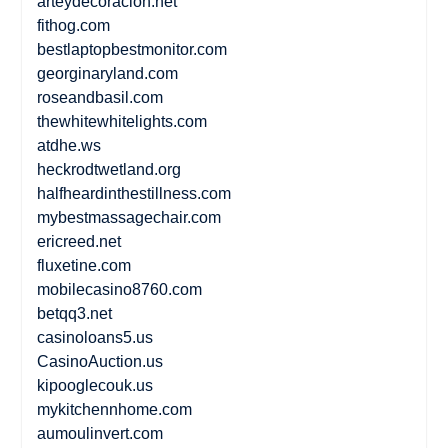
arteydecoracion.net
fithog.com
bestlaptopbestmonitor.com
georginaryland.com
roseandbasil.com
thewhitewhitelights.com
atdhe.ws
heckrodtwetland.org
halfheardinthestillness.com
mybestmassagechair.com
ericreed.net
fluxetine.com
mobilecasino8760.com
betqq3.net
casinoloans5.us
CasinoAuction.us
kipooglecouk.us
mykitchennhome.com
aumoulinvert.com