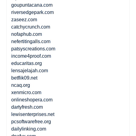
goupuntacana.com
riversedgepark.com
zaseez.com
catchycrunch.com
nofaphub.com
nefertitingalls.com
patsyscreations.com
income4proof.com
educaritas.org
lensajelajah.com
betflik09.net
ncaq.org
xenmicro.com
onlineshopera.com
dartyfresh.com
lewisenterprises.net
pcsoftwarefree.org
dailylinking.com