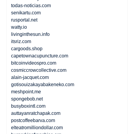
todas-noticias.com
senikartu.com
rusportal.net
watty.io
livinginthesun.info
itsriz.com
cargoods.shop
capetownacupuncture.com
bitcoinvideospro.com
cosmiccrowcollective.com
alain-jacquet.com
gotisouizakayabakeneko.com
meshpoint.me
spongebob.net
busyboxintl.com
auttayanratchapak.com
postcoffeebarva.com
elteatromilliondollar.com