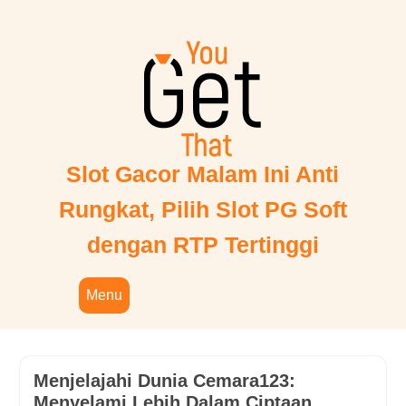
Skip
to
content
Slot Gacor Malam Ini Anti
Rungkat, Pilih Slot PG Soft
dengan RTP Tertinggi
Menu
Menjelajahi Dunia Cemara123:
Menyelami Lebih Dalam Ciptaan