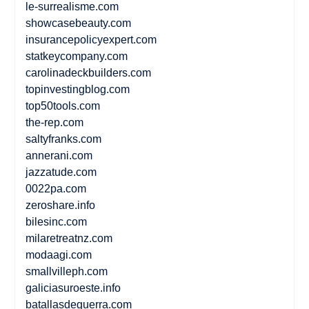
le-surrealisme.com
showcasebeauty.com
insurancepolicyexpert.com
statkeycompany.com
carolinadeckbuilders.com
topinvestingblog.com
top50tools.com
the-rep.com
saltyfranks.com
annerani.com
jazzatude.com
0022pa.com
zeroshare.info
bilesinc.com
milaretreatnz.com
modaagi.com
smallvilleph.com
galiciasuroeste.info
batallasdeguerra.com