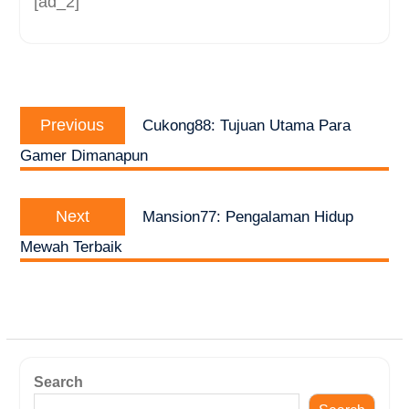
[ad_2]
Post
Previous
navigation
Previous
Cukong88: Tujuan Utama Para
post:
Gamer Dimanapun
Next
Next
Mansion77: Pengalaman Hidup
post:
Mewah Terbaik
Search