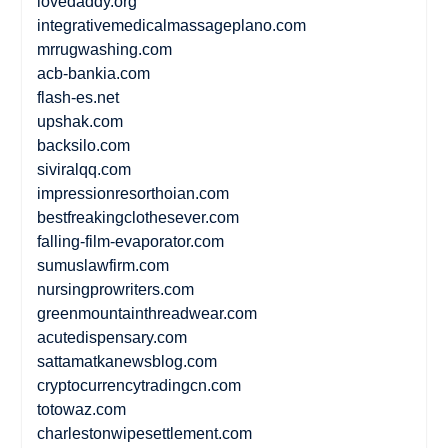
lovedaddy.org
integrativemedicalmassageplano.com
mrrugwashing.com
acb-bankia.com
flash-es.net
upshak.com
backsilo.com
siviralqq.com
impressionresorthoian.com
bestfreakingclothesever.com
falling-film-evaporator.com
sumuslawfirm.com
nursingprowriters.com
greenmountainthreadwear.com
acutedispensary.com
sattamatkanewsblog.com
cryptocurrencytradingcn.com
totowaz.com
charlestonwipesettlement.com