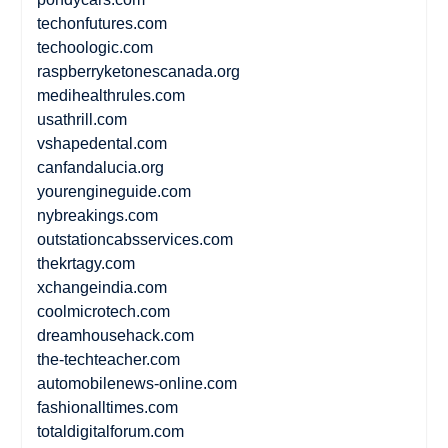
techonfutures.com
techoologic.com
raspberryketonescanada.org
medihealthrules.com
usathrill.com
vshapedental.com
canfandalucia.org
yourengineguide.com
nybreakings.com
outstationcabsservices.com
thekrtagy.com
xchangeindia.com
coolmicrotech.com
dreamhousehack.com
the-techteacher.com
automobilenews-online.com
fashionalltimes.com
totaldigitalforum.com