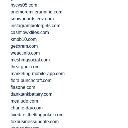
hycys05.com
onemoremilerunning.com
snowboardsteez.com
instagrambioforgirls.com
cashflowxfiles.com
kmbb10.com
getxtrem.com
weactinfo.com
meshingsocial.com
thearguer.com
marketing-mobile-app.com
floralpunchcraft.com
fiasone.com
danktankbattery.com
mealudo.com
charlie-day.com
livedirectbettingpoker.com
foxbusinessupdate.com