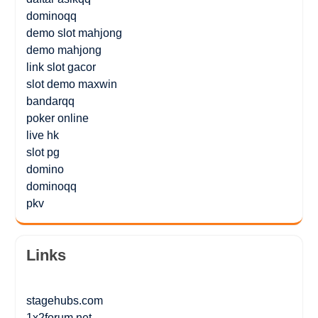
dominoqq
demo slot mahjong
demo mahjong
link slot gacor
slot demo maxwin
bandarqq
poker online
live hk
slot pg
domino
dominoqq
pkv
Links
stagehubs.com
1x2forum.net