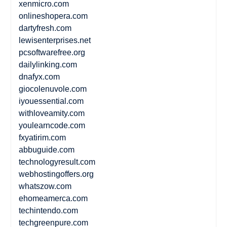
xenmicro.com
onlineshopera.com
dartyfresh.com
lewisenterprises.net
pcsoftwarefree.org
dailylinking.com
dnafyx.com
giocolenuvole.com
iyouessential.com
withloveamity.com
youlearncode.com
fxyatirim.com
abbuguide.com
technologyresult.com
webhostingoffers.org
whatszow.com
ehomeamerca.com
techintendo.com
techgreenpure.com