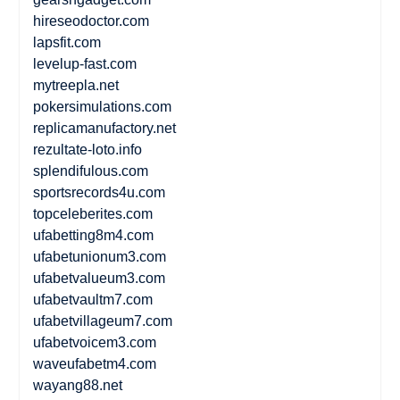
hireseodoctor.com
lapsfit.com
levelup-fast.com
mytreepla.net
pokersimulations.com
replicamanufactory.net
rezultate-loto.info
splendifulous.com
sportsrecords4u.com
topceleberites.com
ufabetting8m4.com
ufabetunionum3.com
ufabetvalueum3.com
ufabetvaultm7.com
ufabetvillageum7.com
ufabetvoicem3.com
waveufabetm4.com
wayang88.net