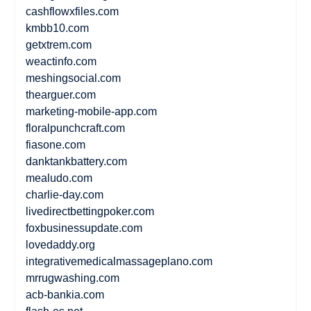
cashflowxfiles.com
kmbb10.com
getxtrem.com
weactinfo.com
meshingsocial.com
thearguer.com
marketing-mobile-app.com
floralpunchcraft.com
fiasone.com
danktankbattery.com
mealudo.com
charlie-day.com
livedirectbettingpoker.com
foxbusinessupdate.com
lovedaddy.org
integrativemedicalmassageplano.com
mrrugwashing.com
acb-bankia.com