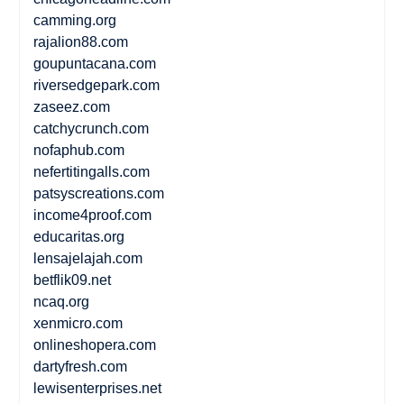
camming.org
rajalion88.com
goupuntacana.com
riversedgepark.com
zaseez.com
catchycrunch.com
nofaphub.com
nefertitingalls.com
patsyscreations.com
income4proof.com
educaritas.org
lensajelajah.com
betflik09.net
ncaq.org
xenmicro.com
onlineshopera.com
dartyfresh.com
lewisenterprises.net