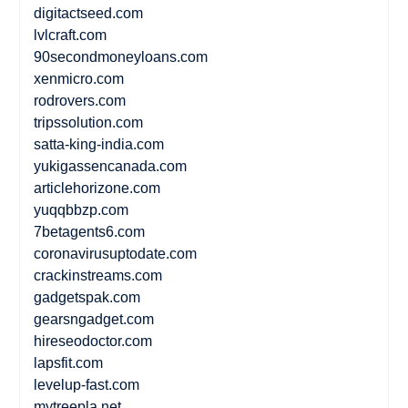
digitactseed.com
lvlcraft.com
90secondmoneyloans.com
xenmicro.com
rodrovers.com
tripssolution.com
satta-king-india.com
yukigassencanada.com
articlehorizone.com
yuqqbbzp.com
7betagents6.com
coronavirusuptodate.com
crackinstreams.com
gadgetspak.com
gearsngadget.com
hireseodoctor.com
lapsfit.com
levelup-fast.com
mytreepla.net