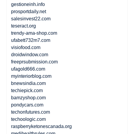
gestioneinh.info
prosportdaily.net
salesinvest22.com
teseract.org
trendy-ama-shop.com
ufabett732m7.com
visiofood.com
droidwindow.com
freeprsubmission.com
ufagold666.com
myinteriorblog.com
bnewsindia.com
techiepick.com
bamzyshop.com
pondycars.com
techonfutures.com
techoologic.com
raspberryketonescanada.org
medihealthrules.com