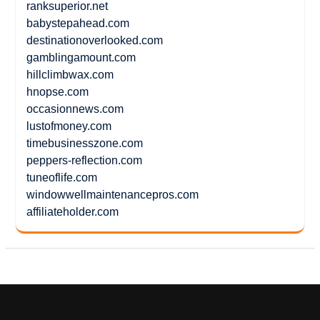
ranksuperior.net
babystepahead.com
destinationoverlooked.com
gamblingamount.com
hillclimbwax.com
hnopse.com
occasionnews.com
lustofmoney.com
timebusinesszone.com
peppers-reflection.com
tuneoflife.com
windowwellmaintenancepros.com
affiliateholder.com