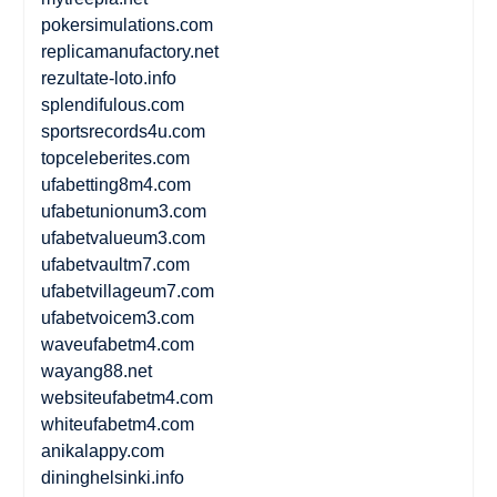
pokersimulations.com
replicamanufactory.net
rezultate-loto.info
splendifulous.com
sportsrecords4u.com
topceleberites.com
ufabetting8m4.com
ufabetunionum3.com
ufabetvalueum3.com
ufabetvaultm7.com
ufabetvillageum7.com
ufabetvoicem3.com
waveufabetm4.com
wayang88.net
websiteufabetm4.com
whiteufabetm4.com
anikalappy.com
dininghelsinki.info