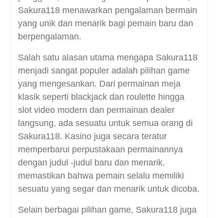
Sakura118 menawarkan pengalaman bermain
yang unik dan menarik bagi pemain baru dan
berpengalaman.
Salah satu alasan utama mengapa Sakura118
menjadi sangat populer adalah pilihan game
yang mengesankan. Dari permainan meja
klasik seperti blackjack dan roulette hingga
slot video modern dan permainan dealer
langsung, ada sesuatu untuk semua orang di
Sakura118. Kasino juga secara teratur
memperbarui perpustakaan permainannya
dengan judul -judul baru dan menarik,
memastikan bahwa pemain selalu memiliki
sesuatu yang segar dan menarik untuk dicoba.
Selain berbagai pilihan game, Sakura118 juga