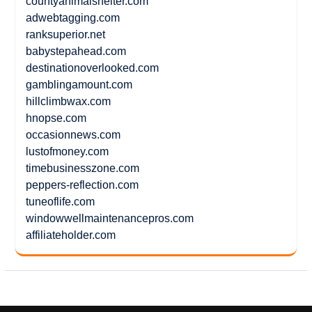
countyanimalshelter.com
adwebtagging.com
ranksuperior.net
babystepahead.com
destinationoverlooked.com
gamblingamount.com
hillclimbwax.com
hnopse.com
occasionnews.com
lustofmoney.com
timebusinesszone.com
peppers-reflection.com
tuneoflife.com
windowwellmaintenancepros.com
affiliateholder.com