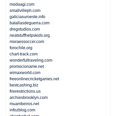
modaagi.com
smallvilleph.com
galiciasuroeste.info
batallasdeguerra.com
dregstudios.com
neatstuffhelpskids.org
moraessoccer.com
forochile.org
chart-track.com
wonderfultraveling.com
promocioname.net
wimaxworld.com
freeonlinecricketgames.net
bestcashing.biz
firerestrictions.us
archiesbrooklyn.com
muambeiros.net
infozblog.com