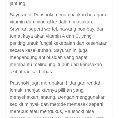
jantung.
Sayuran di Paushoki menambahkan beragam
vitamin dan mineral ke dalam masakan.
Sayuran seperti wortel, bawang bombay, dan
tomat kaya akan vitamin A dan C, yang
penting untuk fungsi kekebalan dan kesehatan
secara keseluruhan. Sayuran ini juga
mengandung antioksidan yang dapat
membantu melindungi tubuh dari kerusakan
akibat radikal bebas.
Paushoki juga merupakan hidangan rendah
lemak, menjadikannya pilihan yang
menyehatkan jantung. Dengan menggunakan
sedikit minyak dan metode memasak seperti
merebus atau mengukus, Paushoki bisa