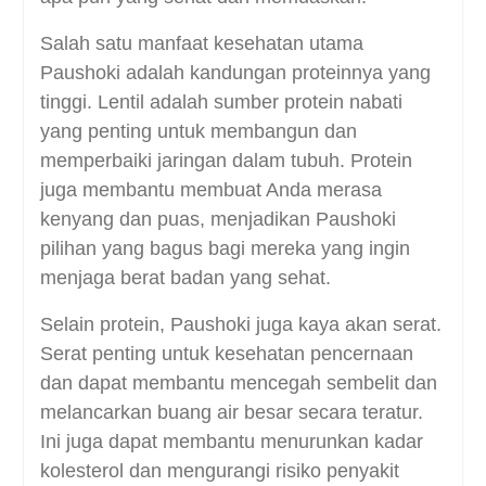
Salah satu manfaat kesehatan utama
Paushoki adalah kandungan proteinnya yang
tinggi. Lentil adalah sumber protein nabati
yang penting untuk membangun dan
memperbaiki jaringan dalam tubuh. Protein
juga membantu membuat Anda merasa
kenyang dan puas, menjadikan Paushoki
pilihan yang bagus bagi mereka yang ingin
menjaga berat badan yang sehat.
Selain protein, Paushoki juga kaya akan serat.
Serat penting untuk kesehatan pencernaan
dan dapat membantu mencegah sembelit dan
melancarkan buang air besar secara teratur.
Ini juga dapat membantu menurunkan kadar
kolesterol dan mengurangi risiko penyakit