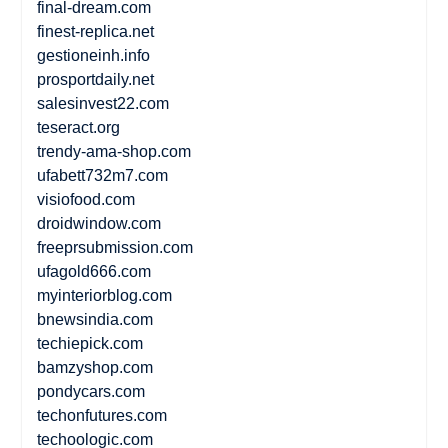
final-dream.com
finest-replica.net
gestioneinh.info
prosportdaily.net
salesinvest22.com
teseract.org
trendy-ama-shop.com
ufabett732m7.com
visiofood.com
droidwindow.com
freeprsubmission.com
ufagold666.com
myinteriorblog.com
bnewsindia.com
techiepick.com
bamzyshop.com
pondycars.com
techonfutures.com
techoologic.com