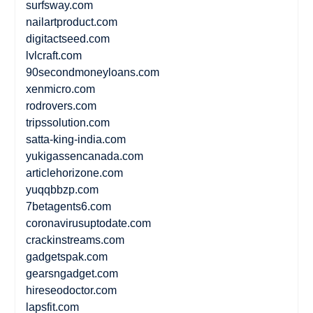
surfsway.com
nailartproduct.com
digitactseed.com
lvlcraft.com
90secondmoneyloans.com
xenmicro.com
rodrovers.com
tripssolution.com
satta-king-india.com
yukigassencanada.com
articlehorizone.com
yuqqbbzp.com
7betagents6.com
coronavirusuptodate.com
crackinstreams.com
gadgetspak.com
gearsngadget.com
hireseodoctor.com
lapsfit.com