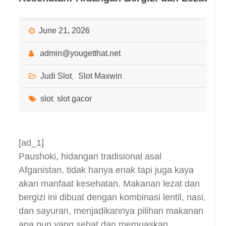
June 21, 2026
admin@yougetthat.net
Judi Slot
Slot Maxwin
,
slot
slot gacor
,
[ad_1]
Paushoki, hidangan tradisional asal
Afganistan, tidak hanya enak tapi juga kaya
akan manfaat kesehatan. Makanan lezat dan
bergizi ini dibuat dengan kombinasi lentil, nasi,
dan sayuran, menjadikannya pilihan makanan
apa pun yang sehat dan memuaskan.