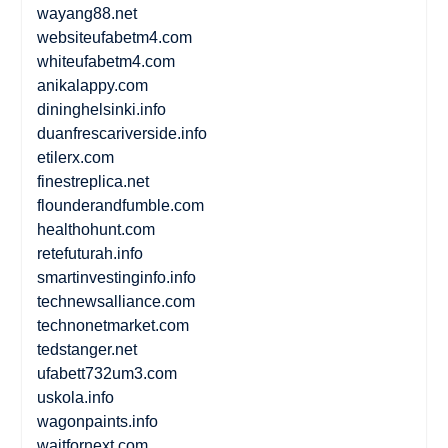
wayang88.net
websiteufabetm4.com
whiteufabetm4.com
anikalappy.com
dininghelsinki.info
duanfrescariverside.info
etilerx.com
finestreplica.net
flounderandfumble.com
healthohunt.com
retefuturah.info
smartinvestinginfo.info
technewsalliance.com
technonetmarket.com
tedstanger.net
ufabett732um3.com
uskola.info
wagonpaints.info
waitfornext.com