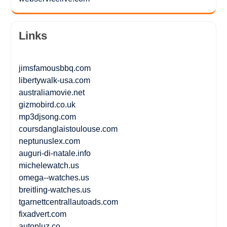
Links
jimsfamousbbq.com
libertywalk-usa.com
australiamovie.net
gizmobird.co.uk
mp3djsong.com
coursdanglaistoulouse.com
neptunuslex.com
auguri-di-natale.info
michelewatch.us
omega--watches.us
breitling-watches.us
tgarnettcentrallautoads.com
fixadvert.com
autopluz.co