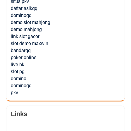
situs pkv
daftar asikqq
dominoqq
demo slot mahjong
demo mahjong
link slot gacor
slot demo maxwin
bandarqq
poker online
live hk
slot pg
domino
dominoqq
pkv
Links