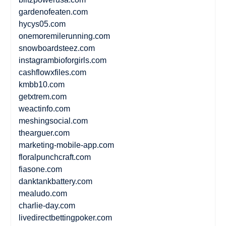
gardenofeaten.com
hycys05.com
onemoremilerunning.com
snowboardsteez.com
instagrambioforgirls.com
cashflowxfiles.com
kmbb10.com
getxtrem.com
weactinfo.com
meshingsocial.com
thearguer.com
marketing-mobile-app.com
floralpunchcraft.com
fiasone.com
danktankbattery.com
mealudo.com
charlie-day.com
livedirectbettingpoker.com