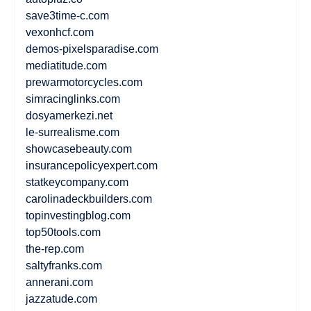
save3time-c.com
vexonhcf.com
demos-pixelsparadise.com
mediatitude.com
prewarmotorcycles.com
simracinglinks.com
dosyamerkezi.net
le-surrealisme.com
showcasebeauty.com
insurancepolicyexpert.com
statkeycompany.com
carolinadeckbuilders.com
topinvestingblog.com
top50tools.com
the-rep.com
saltyfranks.com
annerani.com
jazzatude.com