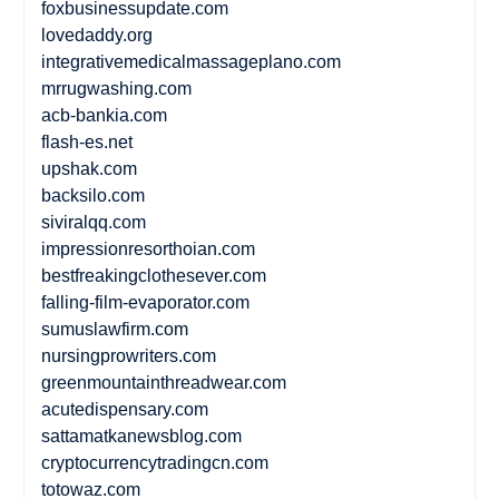
foxbusinessupdate.com
lovedaddy.org
integrativemedicalmassageplano.com
mrrugwashing.com
acb-bankia.com
flash-es.net
upshak.com
backsilo.com
siviralqq.com
impressionresorthoian.com
bestfreakingclothesever.com
falling-film-evaporator.com
sumuslawfirm.com
nursingprowriters.com
greenmountainthreadwear.com
acutedispensary.com
sattamatkanewsblog.com
cryptocurrencytradingcn.com
totowaz.com