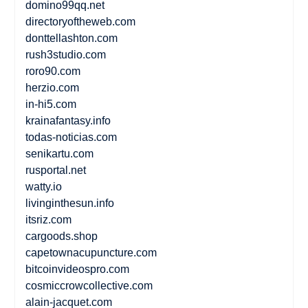
domino99qq.net
directoryoftheweb.com
donttellashton.com
rush3studio.com
roro90.com
herzio.com
in-hi5.com
krainafantasy.info
todas-noticias.com
senikartu.com
rusportal.net
watty.io
livinginthesun.info
itsriz.com
cargoods.shop
capetownacupuncture.com
bitcoinvideospro.com
cosmiccrowcollective.com
alain-jacquet.com