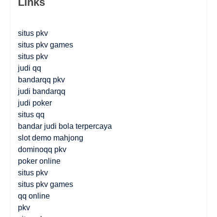
Links
situs pkv
situs pkv games
situs pkv
judi qq
bandarqq pkv
judi bandarqq
judi poker
situs qq
bandar judi bola terpercaya
slot demo mahjong
dominoqq pkv
poker online
situs pkv
situs pkv games
qq online
pkv