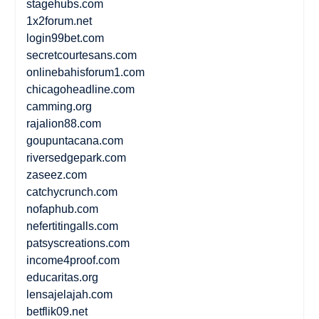
stagehubs.com
1x2forum.net
login99bet.com
secretcourtesans.com
onlinebahisforum1.com
chicagoheadline.com
camming.org
rajalion88.com
goupuntacana.com
riversedgepark.com
zaseez.com
catchycrunch.com
nofaphub.com
nefertitingalls.com
patsyscreations.com
income4proof.com
educaritas.org
lensajelajah.com
betflik09.net