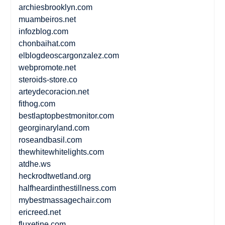
archiesbrooklyn.com
muambeiros.net
infozblog.com
chonbaihat.com
elblogdeoscargonzalez.com
webpromote.net
steroids-store.co
arteydecoracion.net
fithog.com
bestlaptopbestmonitor.com
georginaryland.com
roseandbasil.com
thewhitewhitelights.com
atdhe.ws
heckrodtwetland.org
halfheardinthestillness.com
mybestmassagechair.com
ericreed.net
fluxetine.com