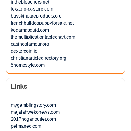
inthebleachers.net
lexapro-rx-store.com
buyskincareproducts.org
frenchbulldogpuppyforsale.net
kogamasquid.com
themultiplicationtablechart.com
casinoglamour.org
dextercoin.io
christianarticledirectory.org
5homestyle.com
Links
mygamblingstory.com
majalahwekonews.com
2017hoganoutlet.com
pelmanec.com