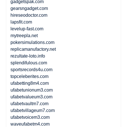
gadgetspak.com
gearsngadget.com
hireseodoctor.com
lapsfit.com
levelup-fast.com
mytreepla.net
pokersimulations.com
replicamanufactory.net
rezultate-loto.info
splendifulous.com
sportsrecords4u.com
topceleberites.com
ufabetting8m4.com
ufabetunionum3.com
ufabetvalueum3.com
ufabetvaultm7.com
ufabetvillageum7.com
ufabetvoicem3.com
waveufabetm4.com