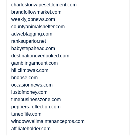
charlestonwipesettlement.com
brandfollowmarket.com
weeklyjobnews.com
countyanimalshelter.com
adwebtagging.com
ranksuperior.net
babystepahead.com
destinationoverlooked.com
gamblingamount.com
hillclimbwax.com
hnopse.com
occasionnews.com
lustofmoney.com
timebusinesszone.com
peppers-reflection.com
tuneoflife.com
windowwellmaintenancepros.com
affiliateholder.com