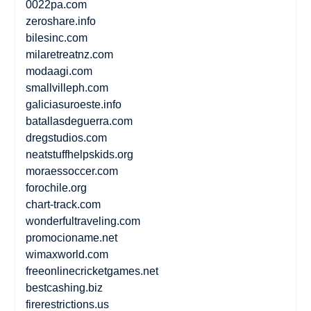
0022pa.com
zeroshare.info
bilesinc.com
milaretreatnz.com
modaagi.com
smallvilleph.com
galiciasuroeste.info
batallasdeguerra.com
dregstudios.com
neatstuffhelpskids.org
moraessoccer.com
forochile.org
chart-track.com
wonderfultraveling.com
promocioname.net
wimaxworld.com
freeonlinecricketgames.net
bestcashing.biz
firerestrictions.us