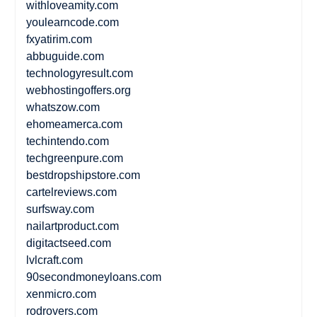
withloveamity.com
youlearncode.com
fxyatirim.com
abbuguide.com
technologyresult.com
webhostingoffers.org
whatszow.com
ehomeamerca.com
techintendo.com
techgreenpure.com
bestdropshipstore.com
cartelreviews.com
surfsway.com
nailartproduct.com
digitactseed.com
lvlcraft.com
90secondmoneyloans.com
xenmicro.com
rodrovers.com