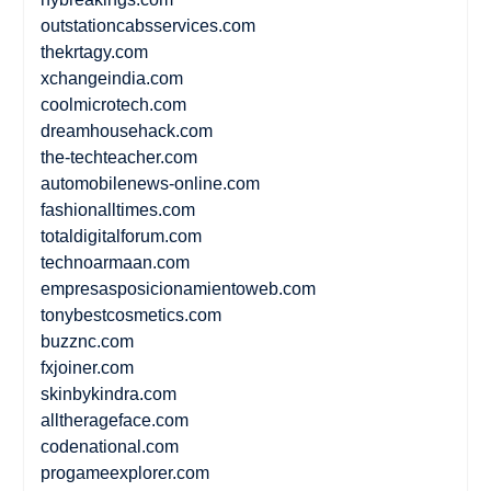
outstationcabsservices.com
thekrtagy.com
xchangeindia.com
coolmicrotech.com
dreamhousehack.com
the-techteacher.com
automobilenews-online.com
fashionalltimes.com
totaldigitalforum.com
technoarmaan.com
empresasposicionamientoweb.com
tonybestcosmetics.com
buzznc.com
fxjoiner.com
skinbykindra.com
alltherageface.com
codenational.com
progameexplorer.com