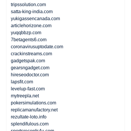
tripssolution.com
satta-king-india.com
yukigassencanada.com
articlehorizone.com
yuqqbbzp.com
7betagents6.com
coronavirusuptodate.com
crackinstreams.com
gadgetspak.com
gearsngadget.com
hireseodoctor.com
lapsfit.com
levelup-fast.com
mytreepla.net
pokersimulations.com
replicamanufactory.net
rezultate-loto.info
splendifulous.com
sportsrecords4u.com