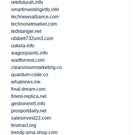
retefuturah.info
smartinvestinginfo.info
technewsalliance.com
technonetmarket.com
tedstanger.net
ufabett732um3.com
uskola.info
wagonpaints.info
waitfornext.com
clearvisionmarketing.co
quantum-code.co
whatnews.me
final-dream.com
finest-replica.net
gestioneinh.info
prosportdaily.net
salesinvest22.com
teseract.org
trendy-ama-shop.com