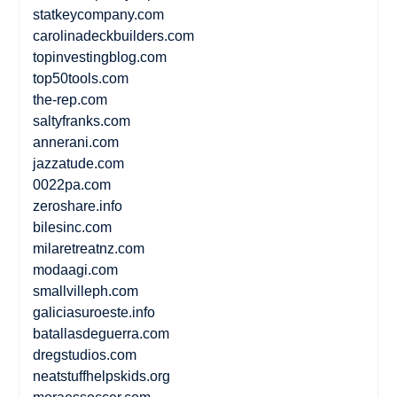
statkeycompany.com
carolinadeckbuilders.com
topinvestingblog.com
top50tools.com
the-rep.com
saltyfranks.com
annerani.com
jazzatude.com
0022pa.com
zeroshare.info
bilesinc.com
milaretreatnz.com
modaagi.com
smallvilleph.com
galiciasuroeste.info
batallasdeguerra.com
dregstudios.com
neatstuffhelpskids.org