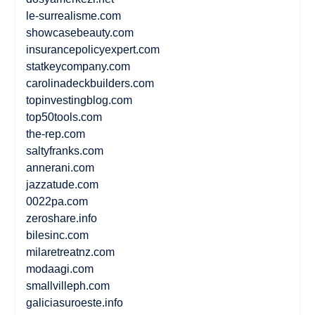
le-surrealisme.com
showcasebeauty.com
insurancepolicyexpert.com
statkeycompany.com
carolinadeckbuilders.com
topinvestingblog.com
top50tools.com
the-rep.com
saltyfranks.com
annerani.com
jazzatude.com
0022pa.com
zeroshare.info
bilesinc.com
milaretreatnz.com
modaagi.com
smallvilleph.com
galiciasuroeste.info