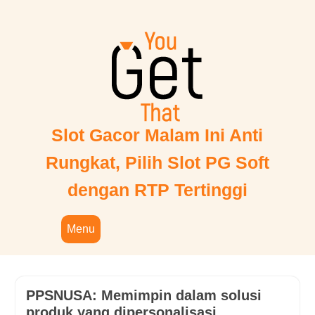
Skip
to
content
Slot Gacor Malam Ini Anti
Rungkat, Pilih Slot PG Soft
dengan RTP Tertinggi
Menu
PPSNUSA: Memimpin dalam solusi
produk yang dipersonalisasi