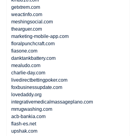
getxtrem.com
weactinfo.com
meshingsocial.com
thearguer.com
marketing-mobile-app.com
floralpunchcraft.com
fiasone.com
danktankbattery.com
mealudo.com
charlie-day.com
livedirectbettingpoker.com
foxbusinessupdate.com
lovedaddy.org
integrativemedicalmassageplano.com
mrrugwashing.com
acb-bankia.com
flash-es.net
upshak.com