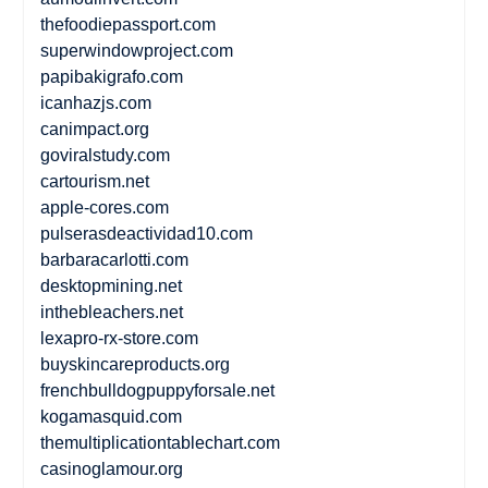
thefoodiepassport.com
superwindowproject.com
papibakigrafo.com
icanhazjs.com
canimpact.org
goviralstudy.com
cartourism.net
apple-cores.com
pulserasdeactividad10.com
barbaracarlotti.com
desktopmining.net
inthebleachers.net
lexapro-rx-store.com
buyskincareproducts.org
frenchbulldogpuppyforsale.net
kogamasquid.com
themultiplicationtablechart.com
casinoglamour.org