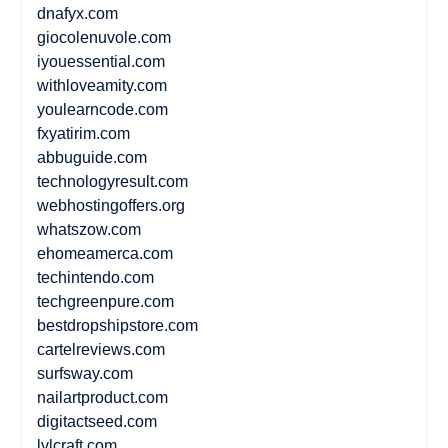
dnafyx.com
giocolenuvole.com
iyouessential.com
withloveamity.com
youlearncode.com
fxyatirim.com
abbuguide.com
technologyresult.com
webhostingoffers.org
whatszow.com
ehomeamerca.com
techintendo.com
techgreenpure.com
bestdropshipstore.com
cartelreviews.com
surfsway.com
nailartproduct.com
digitactseed.com
lvlcraft.com