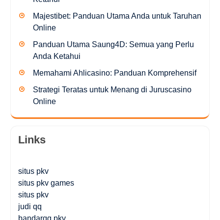
Majestibet: Panduan Utama Anda untuk Taruhan
Online
Panduan Utama Saung4D: Semua yang Perlu
Anda Ketahui
Memahami Ahlicasino: Panduan Komprehensif
Strategi Teratas untuk Menang di Juruscasino
Online
Links
situs pkv
situs pkv games
situs pkv
judi qq
bandarqq pkv