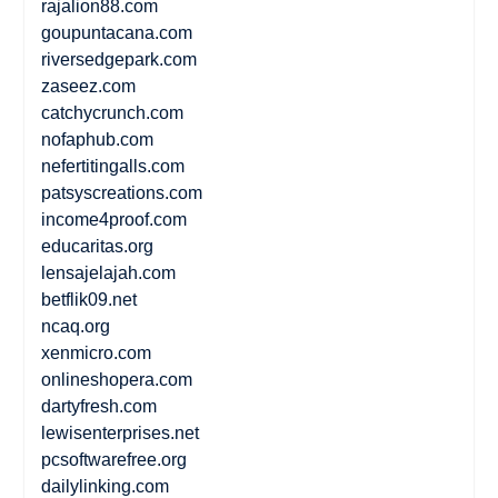
rajalion88.com
goupuntacana.com
riversedgepark.com
zaseez.com
catchycrunch.com
nofaphub.com
nefertitingalls.com
patsyscreations.com
income4proof.com
educaritas.org
lensajelajah.com
betflik09.net
ncaq.org
xenmicro.com
onlineshopera.com
dartyfresh.com
lewisenterprises.net
pcsoftwarefree.org
dailylinking.com