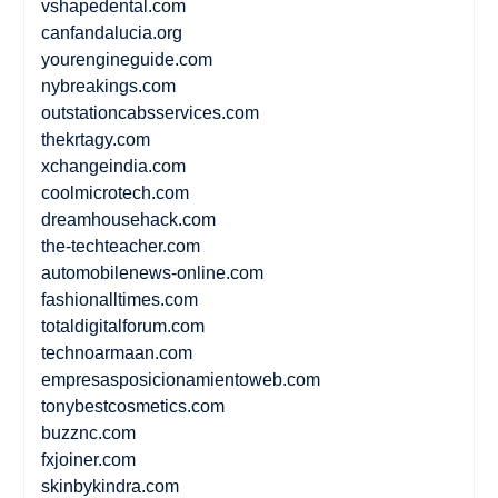
vshapedental.com
canfandalucia.org
yourengineguide.com
nybreakings.com
outstationcabsservices.com
thekrtagy.com
xchangeindia.com
coolmicrotech.com
dreamhousehack.com
the-techteacher.com
automobilenews-online.com
fashionalltimes.com
totaldigitalforum.com
technoarmaan.com
empresasposicionamientoweb.com
tonybestcosmetics.com
buzznc.com
fxjoiner.com
skinbykindra.com