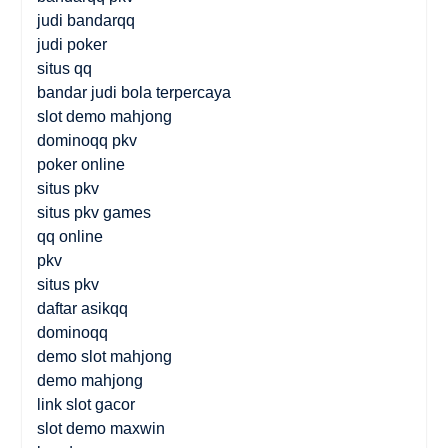
judi bandarqq
judi poker
situs qq
bandar judi bola terpercaya
slot demo mahjong
dominoqq pkv
poker online
situs pkv
situs pkv games
qq online
pkv
situs pkv
daftar asikqq
dominoqq
demo slot mahjong
demo mahjong
link slot gacor
slot demo maxwin