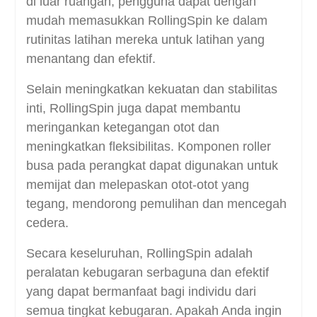
di luar ruangan, pengguna dapat dengan
mudah memasukkan RollingSpin ke dalam
rutinitas latihan mereka untuk latihan yang
menantang dan efektif.
Selain meningkatkan kekuatan dan stabilitas
inti, RollingSpin juga dapat membantu
meringankan ketegangan otot dan
meningkatkan fleksibilitas. Komponen roller
busa pada perangkat dapat digunakan untuk
memijat dan melepaskan otot-otot yang
tegang, mendorong pemulihan dan mencegah
cedera.
Secara keseluruhan, RollingSpin adalah
peralatan kebugaran serbaguna dan efektif
yang dapat bermanfaat bagi individu dari
semua tingkat kebugaran. Apakah Anda ingin