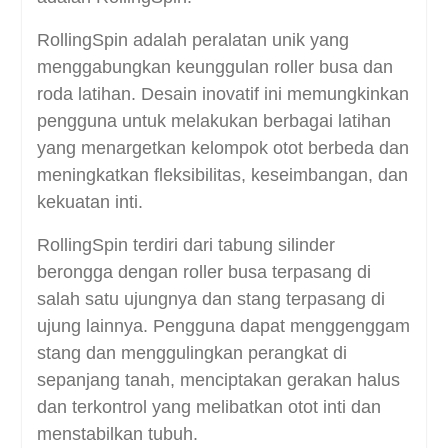
RollingSpin adalah peralatan unik yang
menggabungkan keunggulan roller busa dan
roda latihan. Desain inovatif ini memungkinkan
pengguna untuk melakukan berbagai latihan
yang menargetkan kelompok otot berbeda dan
meningkatkan fleksibilitas, keseimbangan, dan
kekuatan inti.
RollingSpin terdiri dari tabung silinder
berongga dengan roller busa terpasang di
salah satu ujungnya dan stang terpasang di
ujung lainnya. Pengguna dapat menggenggam
stang dan menggulingkan perangkat di
sepanjang tanah, menciptakan gerakan halus
dan terkontrol yang melibatkan otot inti dan
menstabilkan tubuh.