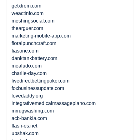
getxtrem.com
weactinfo.com
meshingsocial.com
thearguer.com
marketing-mobile-app.com
floralpunchcraft.com
fiasone.com
danktankbattery.com
mealudo.com
charlie-day.com
livedirectbettingpoker.com
foxbusinessupdate.com
lovedaddy.org
integrativemedicalmassageplano.com
mrrugwashing.com
acb-bankia.com
flash-es.net
upshak.com