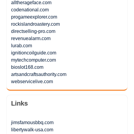
alltherageface.com
codenational.com
progameexplorer.com
rockislandroastery.com
directselling-pro.com
revenuealarm.com
lurab.com
ignitioncoilguide.com
mytechcomputer.com
bioslot168.com
artsandcraftsauthority.com
webservicelive.com
Links
jimsfamousbbq.com
libertywalk-usa.com