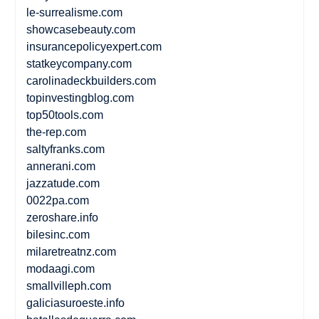
le-surrealisme.com
showcasebeauty.com
insurancepolicyexpert.com
statkeycompany.com
carolinadeckbuilders.com
topinvestingblog.com
top50tools.com
the-rep.com
saltyfranks.com
annerani.com
jazzatude.com
0022pa.com
zeroshare.info
bilesinc.com
milaretreatnz.com
modaagi.com
smallvilleph.com
galiciasuroeste.info