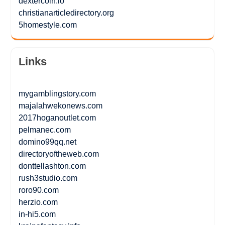
dextercoin.io
christianarticledirectory.org
5homestyle.com
Links
mygamblingstory.com
majalahwekonews.com
2017hoganoutlet.com
pelmanec.com
domino99qq.net
directoryoftheweb.com
donttellashton.com
rush3studio.com
roro90.com
herzio.com
in-hi5.com