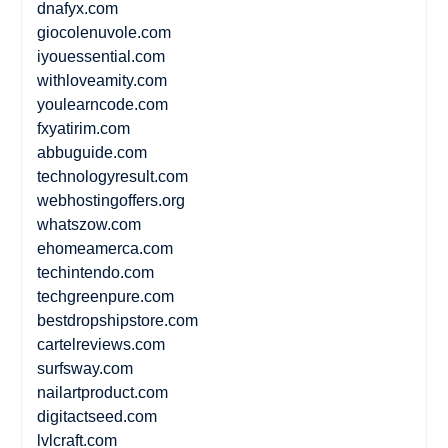
dnafyx.com
giocolenuvole.com
iyouessential.com
withloveamity.com
youlearncode.com
fxyatirim.com
abbuguide.com
technologyresult.com
webhostingoffers.org
whatszow.com
ehomeamerca.com
techintendo.com
techgreenpure.com
bestdropshipstore.com
cartelreviews.com
surfsway.com
nailartproduct.com
digitactseed.com
lvlcraft.com