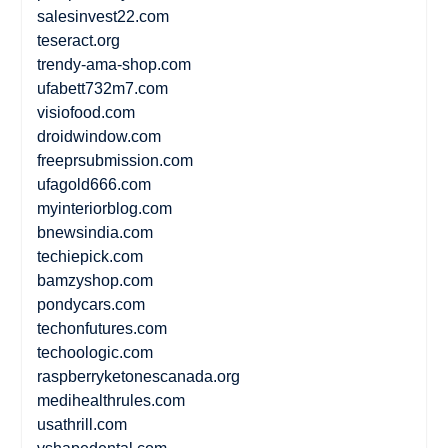
salesinvest22.com
teseract.org
trendy-ama-shop.com
ufabett732m7.com
visiofood.com
droidwindow.com
freeprsubmission.com
ufagold666.com
myinteriorblog.com
bnewsindia.com
techiepick.com
bamzyshop.com
pondycars.com
techonfutures.com
techoologic.com
raspberryketonescanada.org
medihealthrules.com
usathrill.com