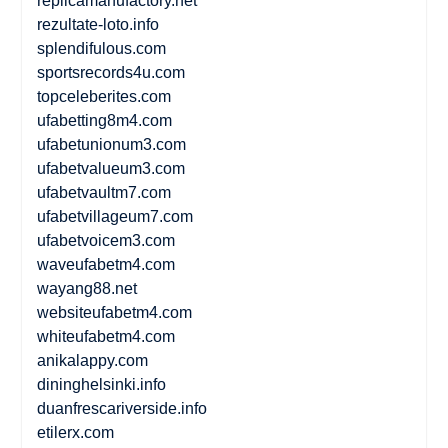
replicamanufactory.net
rezultate-loto.info
splendifulous.com
sportsrecords4u.com
topceleberites.com
ufabetting8m4.com
ufabetunionum3.com
ufabetvalueum3.com
ufabetvaultm7.com
ufabetvillageum7.com
ufabetvoicem3.com
waveufabetm4.com
wayang88.net
websiteufabetm4.com
whiteufabetm4.com
anikalappy.com
dininghelsinki.info
duanfrescariverside.info
etilerx.com