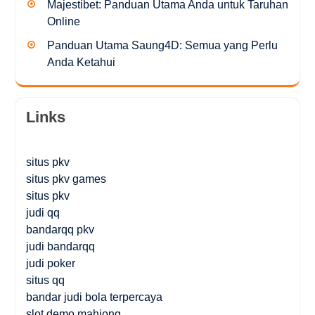
Majestibet: Panduan Utama Anda untuk Taruhan
Online
Panduan Utama Saung4D: Semua yang Perlu
Anda Ketahui
Links
situs pkv
situs pkv games
situs pkv
judi qq
bandarqq pkv
judi bandarqq
judi poker
situs qq
bandar judi bola terpercaya
slot demo mahjong