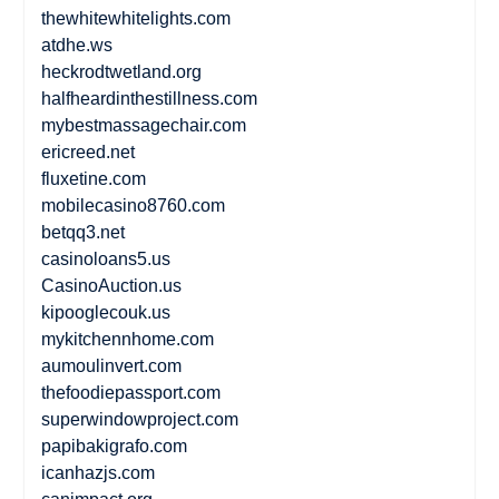
thewhitewhitelights.com
atdhe.ws
heckrodtwetland.org
halfheardinthestillness.com
mybestmassagechair.com
ericreed.net
fluxetine.com
mobilecasino8760.com
betqq3.net
casinoloans5.us
CasinoAuction.us
kipooglecouk.us
mykitchennhome.com
aumoulinvert.com
thefoodiepassport.com
superwindowproject.com
papibakigrafo.com
icanhazjs.com