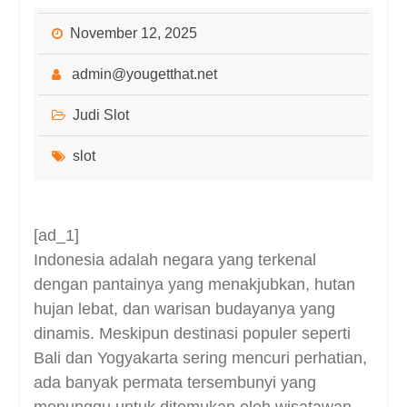
November 12, 2025
admin@yougetthat.net
Judi Slot
slot
[ad_1]
Indonesia adalah negara yang terkenal
dengan pantainya yang menakjubkan, hutan
hujan lebat, dan warisan budayanya yang
dinamis. Meskipun destinasi populer seperti
Bali dan Yogyakarta sering mencuri perhatian,
ada banyak permata tersembunyi yang