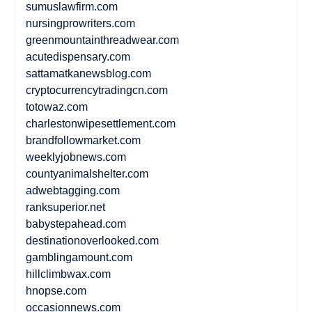
sumuslawfirm.com
nursingprowriters.com
greenmountainthreadwear.com
acutedispensary.com
sattamatkanewsblog.com
cryptocurrencytradingcn.com
totowaz.com
charlestonwipesettlement.com
brandfollowmarket.com
weeklyjobnews.com
countyanimalshelter.com
adwebtagging.com
ranksuperior.net
babystepahead.com
destinationoverlooked.com
gamblingamount.com
hillclimbwax.com
hnopse.com
occasionnews.com