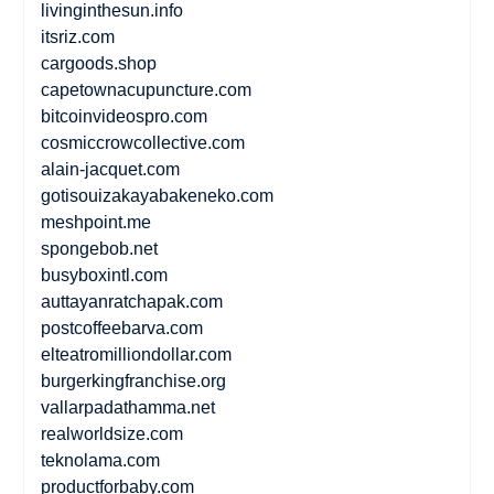
livinginthesun.info
itsriz.com
cargoods.shop
capetownacupuncture.com
bitcoinvideospro.com
cosmiccrowcollective.com
alain-jacquet.com
gotisouizakayabakeneko.com
meshpoint.me
spongebob.net
busyboxintl.com
auttayanratchapak.com
postcoffeebarva.com
elteatromilliondollar.com
burgerkingfranchise.org
vallarpadathamma.net
realworldsize.com
teknolama.com
productforbaby.com