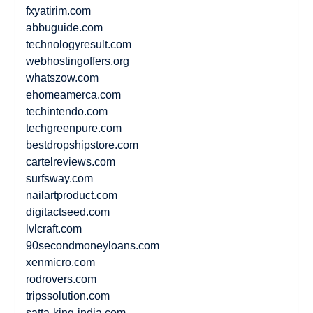
fxyatirim.com
abbuguide.com
technologyresult.com
webhostingoffers.org
whatszow.com
ehomeamerca.com
techintendo.com
techgreenpure.com
bestdropshipstore.com
cartelreviews.com
surfsway.com
nailartproduct.com
digitactseed.com
lvlcraft.com
90secondmoneyloans.com
xenmicro.com
rodrovers.com
tripssolution.com
satta-king-india.com