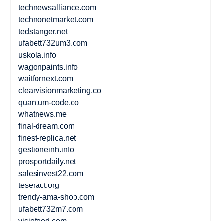
technewsalliance.com
technonetmarket.com
tedstanger.net
ufabett732um3.com
uskola.info
wagonpaints.info
waitfornext.com
clearvisionmarketing.co
quantum-code.co
whatnews.me
final-dream.com
finest-replica.net
gestioneinh.info
prosportdaily.net
salesinvest22.com
teseract.org
trendy-ama-shop.com
ufabett732m7.com
visiofood.com