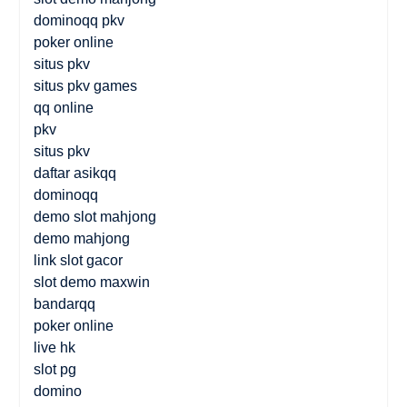
dominoqq pkv
poker online
situs pkv
situs pkv games
qq online
pkv
situs pkv
daftar asikqq
dominoqq
demo slot mahjong
demo mahjong
link slot gacor
slot demo maxwin
bandarqq
poker online
live hk
slot pg
domino