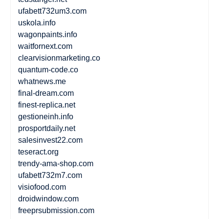
ufabett732um3.com
uskola.info
wagonpaints.info
waitfornext.com
clearvisionmarketing.co
quantum-code.co
whatnews.me
final-dream.com
finest-replica.net
gestioneinh.info
prosportdaily.net
salesinvest22.com
teseract.org
trendy-ama-shop.com
ufabett732m7.com
visiofood.com
droidwindow.com
freeprsubmission.com