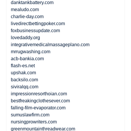
danktankbattery.com
mealudo.com
charlie-day.com
livedirectbettingpoker.com
foxbusinessupdate.com
lovedaddy.org
integrativemedicalmassageplano.com
mrrugwashing.com
acb-bankia.com
flash-es.net
upshak.com
backsilo.com
siviralqq.com
impressionresorthoian.com
bestfreakingclothesever.com
falling-film-evaporator.com
sumuslawfirm.com
nursingprowriters.com
greenmountainthreadwear.com