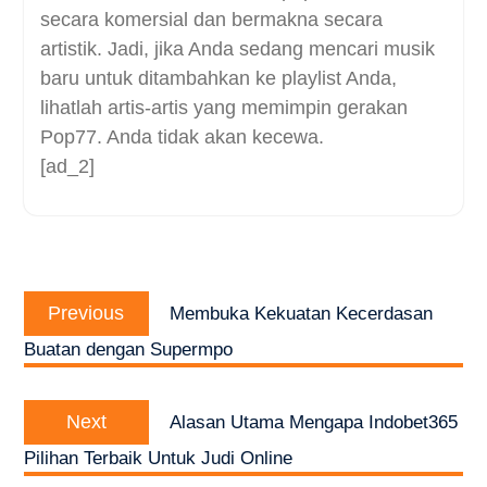
secara komersial dan bermakna secara
artistik. Jadi, jika Anda sedang mencari musik
baru untuk ditambahkan ke playlist Anda,
lihatlah artis-artis yang memimpin gerakan
Pop77. Anda tidak akan kecewa.
[ad_2]
Post
Previous
navigation
Previous
Membuka Kekuatan Kecerdasan
post:
Buatan dengan Supermpo
Next
Next
Alasan Utama Mengapa Indobet365
post:
Pilihan Terbaik Untuk Judi Online