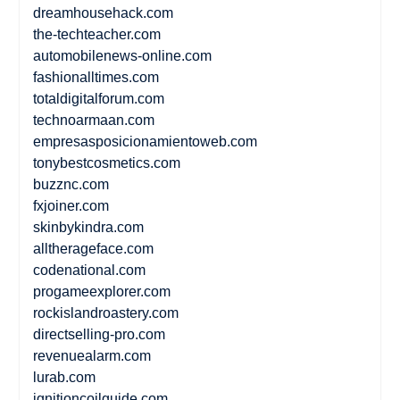
dreamhousehack.com
the-techteacher.com
automobilenews-online.com
fashionalltimes.com
totaldigitalforum.com
technoarmaan.com
empresasposicionamientoweb.com
tonybestcosmetics.com
buzznc.com
fxjoiner.com
skinbykindra.com
alltherageface.com
codenational.com
progameexplorer.com
rockislandroastery.com
directselling-pro.com
revenuealarm.com
lurab.com
ignitioncoilguide.com