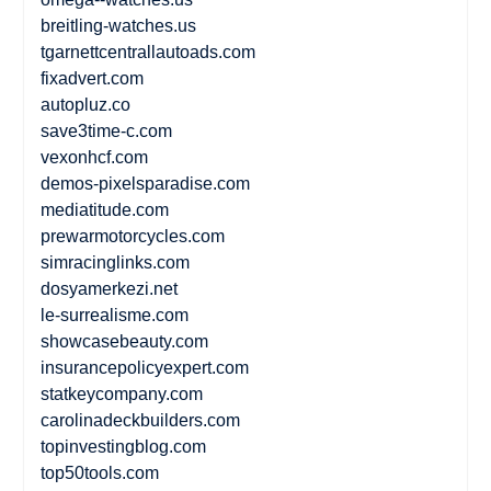
breitling-watches.us
tgarnettcentrallautoads.com
fixadvert.com
autopluz.co
save3time-c.com
vexonhcf.com
demos-pixelsparadise.com
mediatitude.com
prewarmotorcycles.com
simracinglinks.com
dosyamerkezi.net
le-surrealisme.com
showcasebeauty.com
insurancepolicyexpert.com
statkeycompany.com
carolinadeckbuilders.com
topinvestingblog.com
top50tools.com