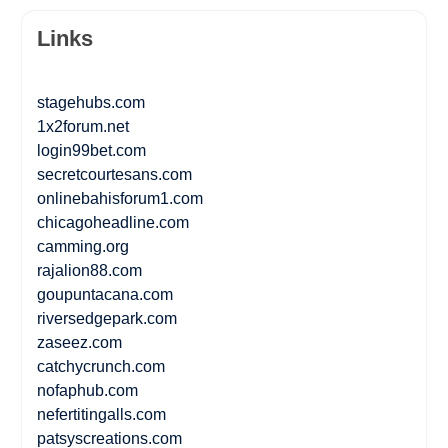
Links
stagehubs.com
1x2forum.net
login99bet.com
secretcourtesans.com
onlinebahisforum1.com
chicagoheadline.com
camming.org
rajalion88.com
goupuntacana.com
riversedgepark.com
zaseez.com
catchycrunch.com
nofaphub.com
nefertitingalls.com
patsyscreations.com