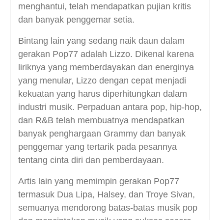
menghantui, telah mendapatkan pujian kritis
dan banyak penggemar setia.
Bintang lain yang sedang naik daun dalam
gerakan Pop77 adalah Lizzo. Dikenal karena
liriknya yang memberdayakan dan energinya
yang menular, Lizzo dengan cepat menjadi
kekuatan yang harus diperhitungkan dalam
industri musik. Perpaduan antara pop, hip-hop,
dan R&B telah membuatnya mendapatkan
banyak penghargaan Grammy dan banyak
penggemar yang tertarik pada pesannya
tentang cinta diri dan pemberdayaan.
Artis lain yang memimpin gerakan Pop77
termasuk Dua Lipa, Halsey, dan Troye Sivan,
semuanya mendorong batas-batas musik pop