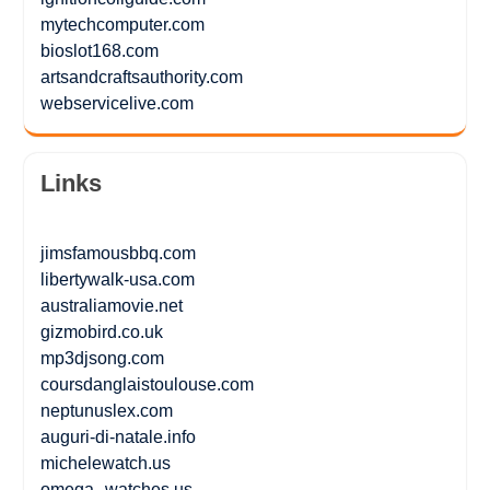
mytechcomputer.com
bioslot168.com
artsandcraftsauthority.com
webservicelive.com
Links
jimsfamousbbq.com
libertywalk-usa.com
australiamovie.net
gizmobird.co.uk
mp3djsong.com
coursdanglaistoulouse.com
neptunuslex.com
auguri-di-natale.info
michelewatch.us
omega--watches.us