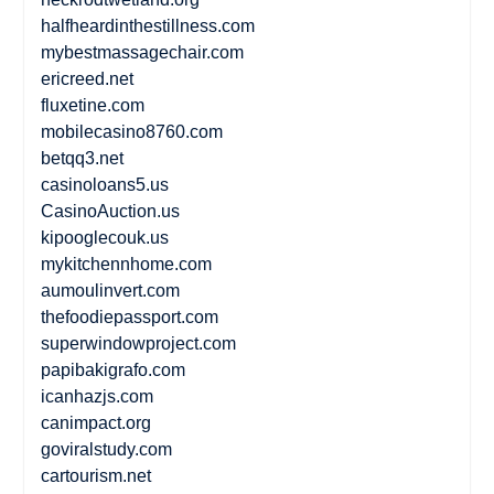
halfheardinthestillness.com
mybestmassagechair.com
ericreed.net
fluxetine.com
mobilecasino8760.com
betqq3.net
casinoloans5.us
CasinoAuction.us
kipooglecouk.us
mykitchennhome.com
aumoulinvert.com
thefoodiepassport.com
superwindowproject.com
papibakigrafo.com
icanhazjs.com
canimpact.org
goviralstudy.com
cartourism.net