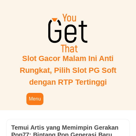
Skip
to
content
Slot Gacor Malam Ini Anti
Rungkat, Pilih Slot PG Soft
dengan RTP Tertinggi
Menu
Temui Artis yang Memimpin Gerakan
Pop77: Bintang Pop Generasi Baru