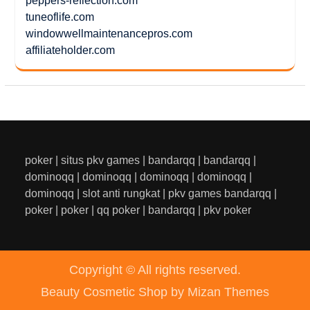
peppers-reflection.com
tuneoflife.com
windowwellmaintenancepros.com
affiliateholder.com
poker
|
situs pkv games
|
bandarqq
|
bandarqq
|
dominoqq
|
dominoqq
|
dominoqq
|
dominoqq
|
dominoqq
|
slot anti rungkat
|
pkv games bandarqq
|
poker
|
poker
|
qq poker
|
bandarqq
|
pkv poker
Copyright © All rights reserved.
Beauty Cosmetic Shop by
Mizan Themes