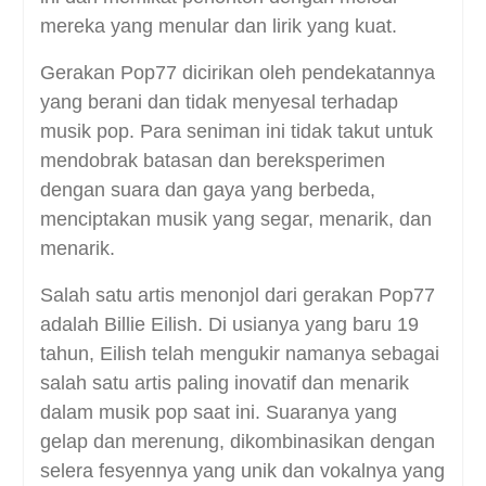
mereka yang menular dan lirik yang kuat.
Gerakan Pop77 dicirikan oleh pendekatannya
yang berani dan tidak menyesal terhadap
musik pop. Para seniman ini tidak takut untuk
mendobrak batasan dan bereksperimen
dengan suara dan gaya yang berbeda,
menciptakan musik yang segar, menarik, dan
menarik.
Salah satu artis menonjol dari gerakan Pop77
adalah Billie Eilish. Di usianya yang baru 19
tahun, Eilish telah mengukir namanya sebagai
salah satu artis paling inovatif dan menarik
dalam musik pop saat ini. Suaranya yang
gelap dan merenung, dikombinasikan dengan
selera fesyennya yang unik dan vokalnya yang