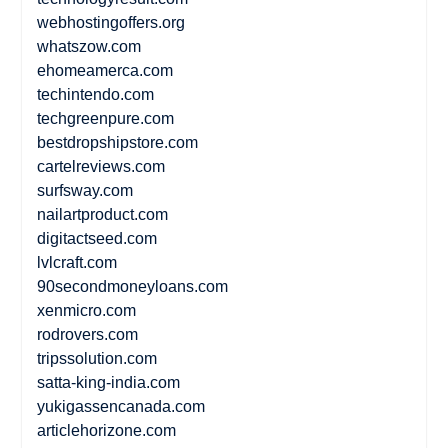
webhostingoffers.org
whatszow.com
ehomeamerca.com
techintendo.com
techgreenpure.com
bestdropshipstore.com
cartelreviews.com
surfsway.com
nailartproduct.com
digitactseed.com
lvlcraft.com
90secondmoneyloans.com
xenmicro.com
rodrovers.com
tripssolution.com
satta-king-india.com
yukigassencanada.com
articlehorizone.com