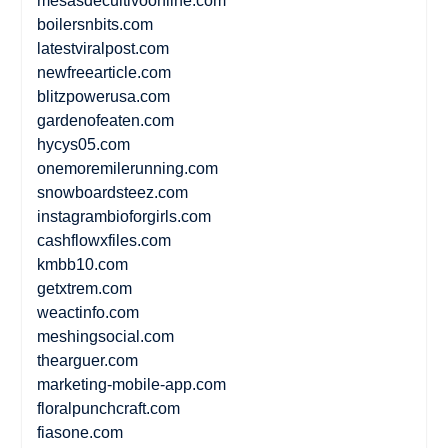
mesasdecultivoonline.com
boilersnbits.com
latestviralpost.com
newfreearticle.com
blitzpowerusa.com
gardenofeaten.com
hycys05.com
onemoremilerunning.com
snowboardsteez.com
instagrambioforgirls.com
cashflowxfiles.com
kmbb10.com
getxtrem.com
weactinfo.com
meshingsocial.com
thearguer.com
marketing-mobile-app.com
floralpunchcraft.com
fiasone.com