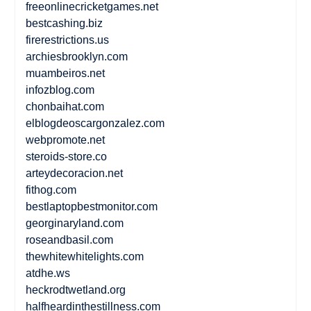
freeonlinecricketgames.net
bestcashing.biz
firerestrictions.us
archiesbrooklyn.com
muambeiros.net
infozblog.com
chonbaihat.com
elblogdeoscargonzalez.com
webpromote.net
steroids-store.co
arteydecoracion.net
fithog.com
bestlaptopbestmonitor.com
georginaryland.com
roseandbasil.com
thewhitewhitelights.com
atdhe.ws
heckrodtwetland.org
halfheardinthestillness.com