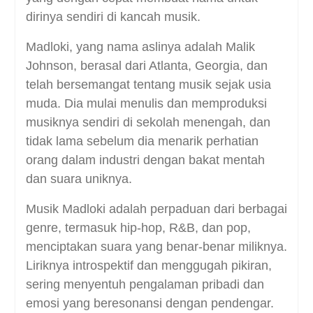
dirinya sendiri di kancah musik.
Madloki, yang nama aslinya adalah Malik
Johnson, berasal dari Atlanta, Georgia, dan
telah bersemangat tentang musik sejak usia
muda. Dia mulai menulis dan memproduksi
musiknya sendiri di sekolah menengah, dan
tidak lama sebelum dia menarik perhatian
orang dalam industri dengan bakat mentah
dan suara uniknya.
Musik Madloki adalah perpaduan dari berbagai
genre, termasuk hip-hop, R&B, dan pop,
menciptakan suara yang benar-benar miliknya.
Liriknya introspektif dan menggugah pikiran,
sering menyentuh pengalaman pribadi dan
emosi yang beresonansi dengan pendengar.