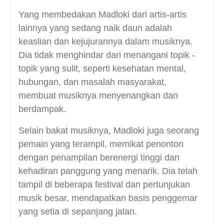
Yang membedakan Madloki dari artis-artis
lainnya yang sedang naik daun adalah
keaslian dan kejujurannya dalam musiknya.
Dia tidak menghindar dari menangani topik -
topik yang sulit, seperti kesehatan mental,
hubungan, dan masalah masyarakat,
membuat musiknya menyenangkan dan
berdampak.
Selain bakat musiknya, Madloki juga seorang
pemain yang terampil, memikat penonton
dengan penampilan berenergi tinggi dan
kehadiran panggung yang menarik. Dia telah
tampil di beberapa festival dan pertunjukan
musik besar, mendapatkan basis penggemar
yang setia di sepanjang jalan.