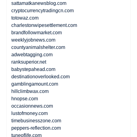
sattamatkanewsblog.com
cryptocurrencytradingcn.com
totowaz.com
charlestonwipesettlement.com
brandfollowmarket.com
weeklyjobnews.com
countyanimalshelter.com
adwebtagging.com
ranksuperior.net
babystepahead.com
destinationoverlooked.com
gamblingamount.com
hillclimbwax.com
hnopse.com
occasionnews.com
lustofmoney.com
timebusinesszone.com
peppers-reflection.com
tuneoflife.com