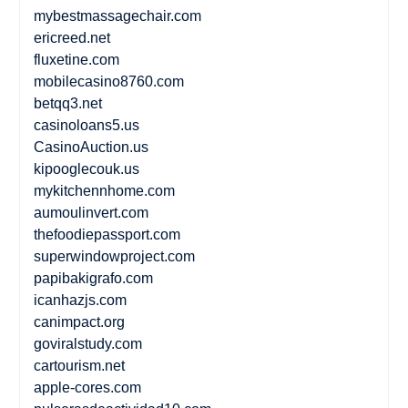
mybestmassagechair.com
ericreed.net
fluxetine.com
mobilecasino8760.com
betqq3.net
casinoloans5.us
CasinoAuction.us
kipooglecouk.us
mykitchennhome.com
aumoulinvert.com
thefoodiepassport.com
superwindowproject.com
papibakigrafo.com
icanhazjs.com
canimpact.org
goviralstudy.com
cartourism.net
apple-cores.com