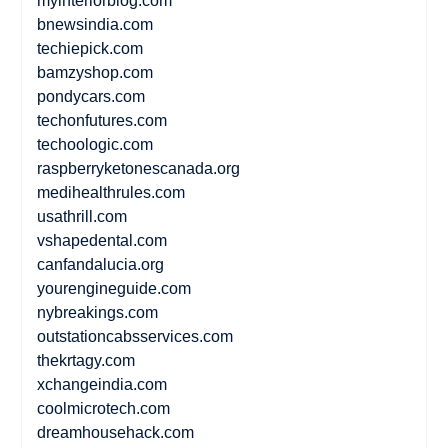
myinteriorblog.com
bnewsindia.com
techiepick.com
bamzyshop.com
pondycars.com
techonfutures.com
techoologic.com
raspberryketonescanada.org
medihealthrules.com
usathrill.com
vshapedental.com
canfandalucia.org
yourengineguide.com
nybreakings.com
outstationcabsservices.com
thekrtagy.com
xchangeindia.com
coolmicrotech.com
dreamhousehack.com