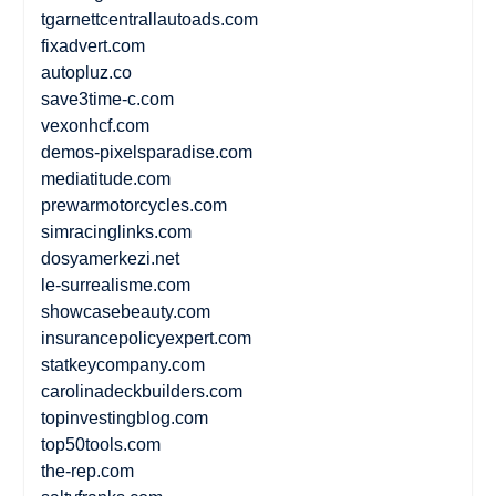
tgarnettcentrallautoads.com
fixadvert.com
autopluz.co
save3time-c.com
vexonhcf.com
demos-pixelsparadise.com
mediatitude.com
prewarmotorcycles.com
simracinglinks.com
dosyamerkezi.net
le-surrealisme.com
showcasebeauty.com
insurancepolicyexpert.com
statkeycompany.com
carolinadeckbuilders.com
topinvestingblog.com
top50tools.com
the-rep.com