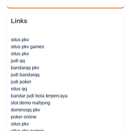
Links
situs pkv
situs pkv games
situs pkv
judi qq
bandarqq pkv
judi bandarqq
judi poker
situs qq
bandar judi bola terpercaya
slot demo mahjong
dominoqq pkv
poker online
situs pkv
situs pkv games