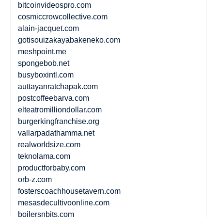
bitcoinvideospro.com
cosmiccrowcollective.com
alain-jacquet.com
gotisouizakayabakeneko.com
meshpoint.me
spongebob.net
busyboxintl.com
auttayanratchapak.com
postcoffeebarva.com
elteatromilliondollar.com
burgerkingfranchise.org
vallarpadathamma.net
realworldsize.com
teknolama.com
productforbaby.com
orb-z.com
fosterscoachhousetavern.com
mesasdecultivoonline.com
boilersnbits.com