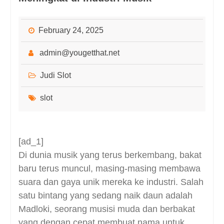
February 24, 2025
admin@yougetthat.net
Judi Slot
slot
[ad_1]
Di dunia musik yang terus berkembang, bakat
baru terus muncul, masing-masing membawa
suara dan gaya unik mereka ke industri. Salah
satu bintang yang sedang naik daun adalah
Madloki, seorang musisi muda dan berbakat
yang dengan cepat membuat nama untuk