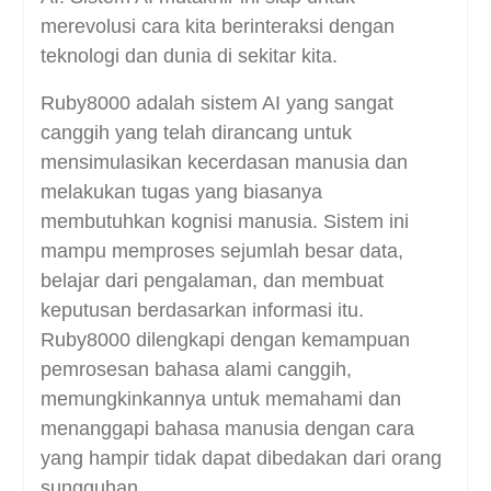
merevolusi cara kita berinteraksi dengan
teknologi dan dunia di sekitar kita.
Ruby8000 adalah sistem AI yang sangat
canggih yang telah dirancang untuk
mensimulasikan kecerdasan manusia dan
melakukan tugas yang biasanya
membutuhkan kognisi manusia. Sistem ini
mampu memproses sejumlah besar data,
belajar dari pengalaman, dan membuat
keputusan berdasarkan informasi itu.
Ruby8000 dilengkapi dengan kemampuan
pemrosesan bahasa alami canggih,
memungkinkannya untuk memahami dan
menanggapi bahasa manusia dengan cara
yang hampir tidak dapat dibedakan dari orang
sungguhan.