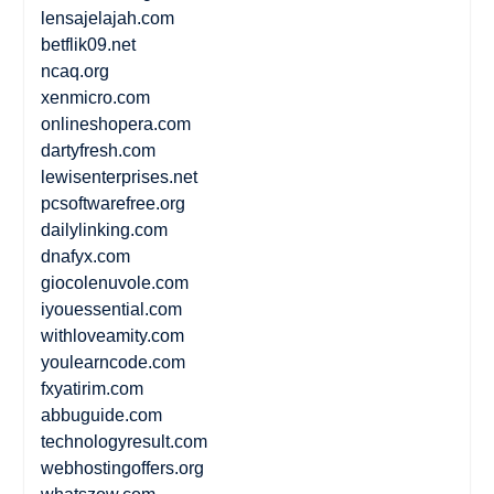
lensajelajah.com
betflik09.net
ncaq.org
xenmicro.com
onlineshopera.com
dartyfresh.com
lewisenterprises.net
pcsoftwarefree.org
dailylinking.com
dnafyx.com
giocolenuvole.com
iyouessential.com
withloveamity.com
youlearncode.com
fxyatirim.com
abbuguide.com
technologyresult.com
webhostingoffers.org