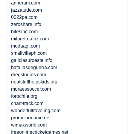
annerani.com
jazzatude.com
0022pa.com
zeroshare.info
bilesinc.com
milaretreatnz.com
modaagi.com
smallvilleph.com
galiciasuroeste.info
batallasdeguerra.com
dregstudios.com
neatstuffhelpskids.org
moraessoccer.com
forochile.org
chart-track.com
wonderfultraveling.com
promocioname.net
wimaxworld.com
freeonlinecricketgames.net