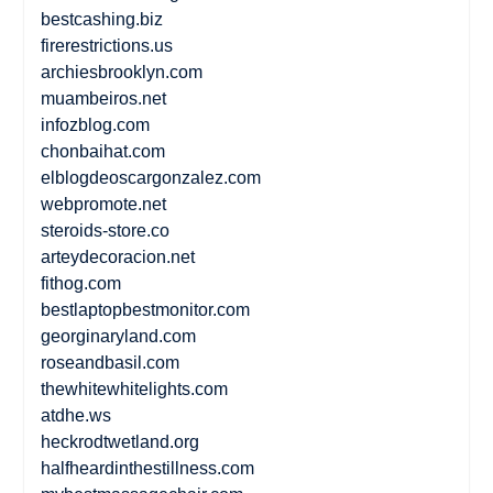
bestcashing.biz
firerestrictions.us
archiesbrooklyn.com
muambeiros.net
infozblog.com
chonbaihat.com
elblogdeoscargonzalez.com
webpromote.net
steroids-store.co
arteydecoracion.net
fithog.com
bestlaptopbestmonitor.com
georginaryland.com
roseandbasil.com
thewhitewhitelights.com
atdhe.ws
heckrodtwetland.org
halfheardinthestillness.com