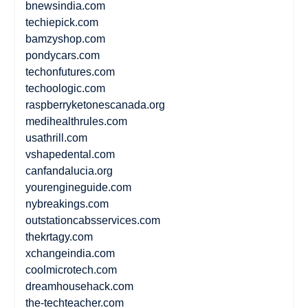
bnewsindia.com
techiepick.com
bamzyshop.com
pondycars.com
techonfutures.com
techoologic.com
raspberryketonescanada.org
medihealthrules.com
usathrill.com
vshapedental.com
canfandalucia.org
yourengineguide.com
nybreakings.com
outstationcabsservices.com
thekrtagy.com
xchangeindia.com
coolmicrotech.com
dreamhousehack.com
the-techteacher.com