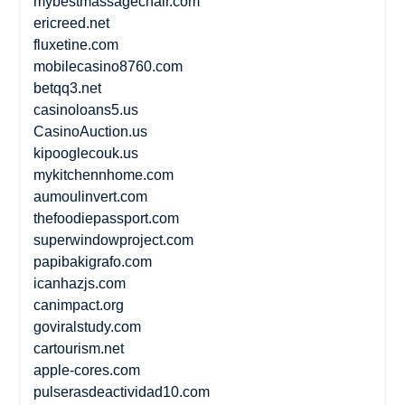
mybestmassagechair.com
ericreed.net
fluxetine.com
mobilecasino8760.com
betqq3.net
casinoloans5.us
CasinoAuction.us
kipooglecouk.us
mykitchennhome.com
aumoulinvert.com
thefoodiepassport.com
superwindowproject.com
papibakigrafo.com
icanhazjs.com
canimpact.org
goviralstudy.com
cartourism.net
apple-cores.com
pulserasdeactividad10.com