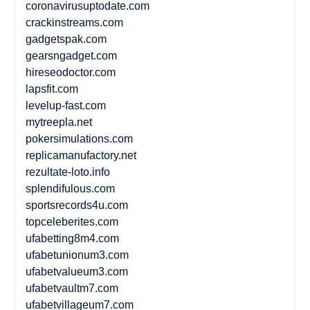
coronavirusuptodate.com
crackinstreams.com
gadgetspak.com
gearsngadget.com
hireseodoctor.com
lapsfit.com
levelup-fast.com
mytreepla.net
pokersimulations.com
replicamanufactory.net
rezultate-loto.info
splendifulous.com
sportsrecords4u.com
topceleberites.com
ufabetting8m4.com
ufabetunionum3.com
ufabetvalueum3.com
ufabetvaultm7.com
ufabetvillageum7.com