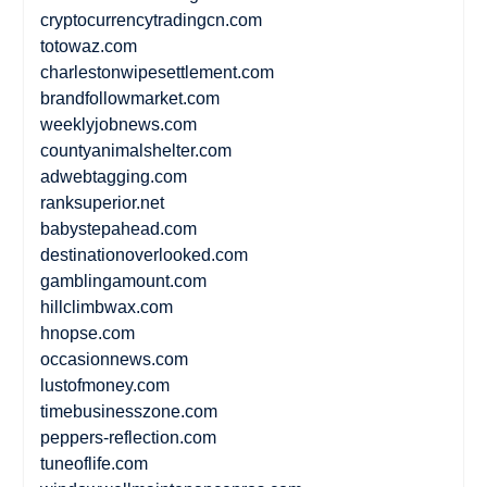
cryptocurrencytradingcn.com
totowaz.com
charlestonwipesettlement.com
brandfollowmarket.com
weeklyjobnews.com
countyanimalshelter.com
adwebtagging.com
ranksuperior.net
babystepahead.com
destinationoverlooked.com
gamblingamount.com
hillclimbwax.com
hnopse.com
occasionnews.com
lustofmoney.com
timebusinesszone.com
peppers-reflection.com
tuneoflife.com