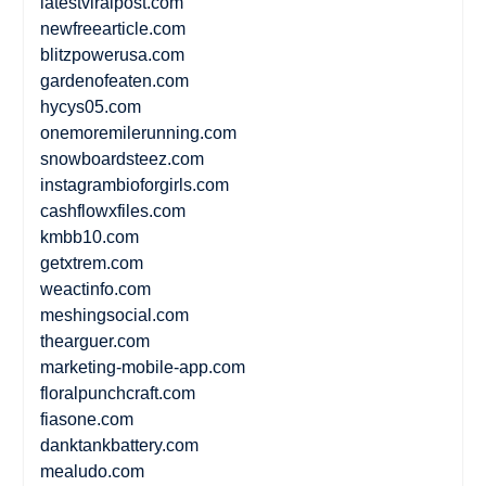
latestviralpost.com
newfreearticle.com
blitzpowerusa.com
gardenofeaten.com
hycys05.com
onemoremilerunning.com
snowboardsteez.com
instagrambioforgirls.com
cashflowxfiles.com
kmbb10.com
getxtrem.com
weactinfo.com
meshingsocial.com
thearguer.com
marketing-mobile-app.com
floralpunchcraft.com
fiasone.com
danktankbattery.com
mealudo.com