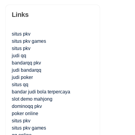
Links
situs pkv
situs pkv games
situs pkv
judi qq
bandarqq pkv
judi bandarqq
judi poker
situs qq
bandar judi bola terpercaya
slot demo mahjong
dominoqq pkv
poker online
situs pkv
situs pkv games