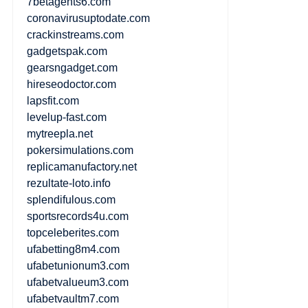
7betagents6.com
coronavirusuptodate.com
crackinstreams.com
gadgetspak.com
gearsngadget.com
hireseodoctor.com
lapsfit.com
levelup-fast.com
mytreepla.net
pokersimulations.com
replicamanufactory.net
rezultate-loto.info
splendifulous.com
sportsrecords4u.com
topceleberites.com
ufabetting8m4.com
ufabetunionum3.com
ufabetvalueum3.com
ufabetvaultm7.com