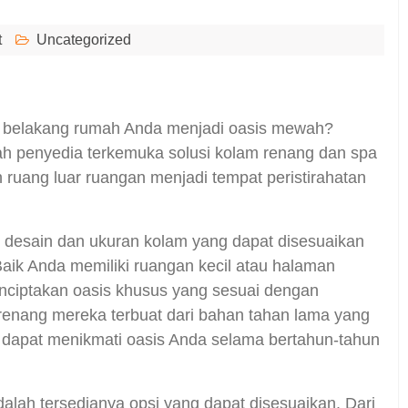
t
Uncategorized
 belakang rumah Anda menjadi oasis mewah?
lah penyedia terkemuka solusi kolam renang dan spa
 ruang luar ruangan menjadi tempat peristirahatan
desain dan ukuran kolam yang dapat disesuaikan
ik Anda memiliki ruangan kecil atau halaman
nciptakan oasis khusus yang sesuai dengan
enang mereka terbuat dari bahan tahan lama yang
 dapat menikmati oasis Anda selama bertahun-tahun
dalah tersedianya opsi yang dapat disesuaikan. Dari