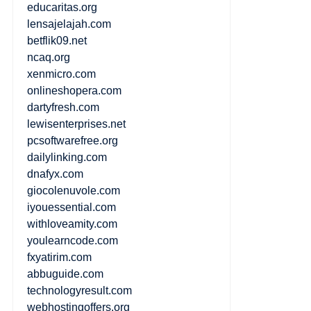
educaritas.org
lensajelajah.com
betflik09.net
ncaq.org
xenmicro.com
onlineshopera.com
dartyfresh.com
lewisenterprises.net
pcsoftwarefree.org
dailylinking.com
dnafyx.com
giocolenuvole.com
iyouessential.com
withloveamity.com
youlearncode.com
fxyatirim.com
abbuguide.com
technologyresult.com
webhostingoffers.org