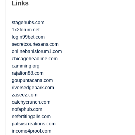
Links
stagehubs.com
1x2forum.net
login99bet.com
secretcourtesans.com
onlinebahisforum1.com
chicagoheadline.com
camming.org
rajalion88.com
goupuntacana.com
riversedgepark.com
zaseez.com
catchycrunch.com
nofaphub.com
nefertitingalls.com
patsyscreations.com
income4proof.com