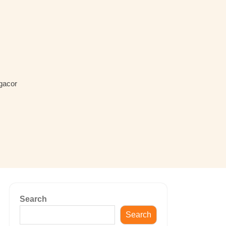
 gacor
Search
Search