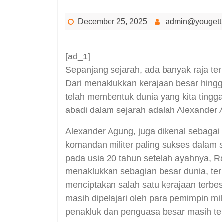
December 25, 2025
admin@yougetth
[ad_1]
Sepanjang sejarah, ada banyak raja te
Dari menaklukkan kerajaan besar hingg
telah membentuk dunia yang kita tingga
abadi dalam sejarah adalah Alexander 
Alexander Agung, juga dikenal sebagai 
komandan militer paling sukses dalam s
pada usia 20 tahun setelah ayahnya, Ra
menaklukkan sebagian besar dunia, ter
menciptakan salah satu kerajaan terbesa
masih dipelajari oleh para pemimpin mil
penakluk dan penguasa besar masih te