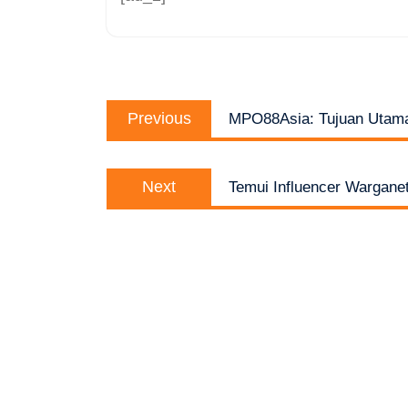
Post
Previous
navigation
Previous
MPO88Asia: Tujuan Utama
post:
Next
Next
Temui Influencer Wargan
post: