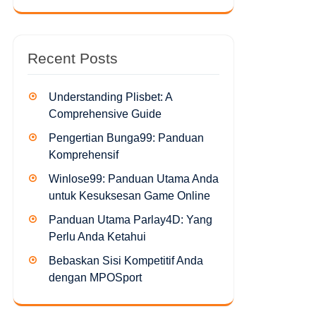
Recent Posts
Understanding Plisbet: A
Comprehensive Guide
Pengertian Bunga99: Panduan
Komprehensif
Winlose99: Panduan Utama Anda
untuk Kesuksesan Game Online
Panduan Utama Parlay4D: Yang
Perlu Anda Ketahui
Bebaskan Sisi Kompetitif Anda
dengan MPOSport