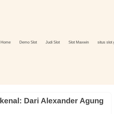
Home
Demo Slot
Judi Slot
Slot Maxwin
situs slot
rkenal: Dari Alexander Agung