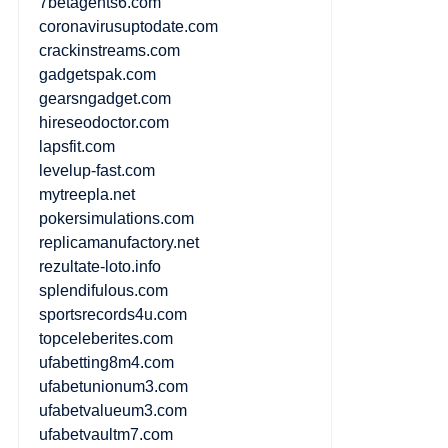
7betagents6.com
coronavirusuptodate.com
crackinstreams.com
gadgetspak.com
gearsngadget.com
hireseodoctor.com
lapsfit.com
levelup-fast.com
mytreepla.net
pokersimulations.com
replicamanufactory.net
rezultate-loto.info
splendifulous.com
sportsrecords4u.com
topceleberites.com
ufabetting8m4.com
ufabetunionum3.com
ufabetvalueum3.com
ufabetvaultm7.com