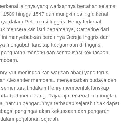
a terkenal lainnya yang warisannya bertahan selama
n 1509 hingga 1547 dan mungkin paling dikenal
ya dalam Reformasi Inggris. Henry terkenal
tuk menceraikan istri pertamanya, Catherine dari
 ini menyebabkan berdirinya Gereja Inggris dan
ya mengubah lanskap keagamaan di Inggris.
penguatan monarki dan sentralisasi kekuasaan,
 modern.
ry VIII meninggalkan warisan abadi yang terus
ukan Alexander membantu menyebarkan budaya dan
, sementara tindakan Henry membentuk lanskap
ad-abad mendatang. Raja-raja terkenal ini mungkin
a, namun pengaruhnya terhadap sejarah tidak dapat
sebagai pengingat akan kekuasaan dan pengaruh
 dalam perjalanan sejarah.