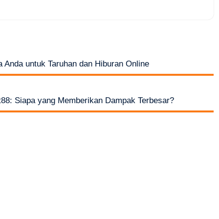
 Anda untuk Taruhan dan Hiburan Online
et88: Siapa yang Memberikan Dampak Terbesar?