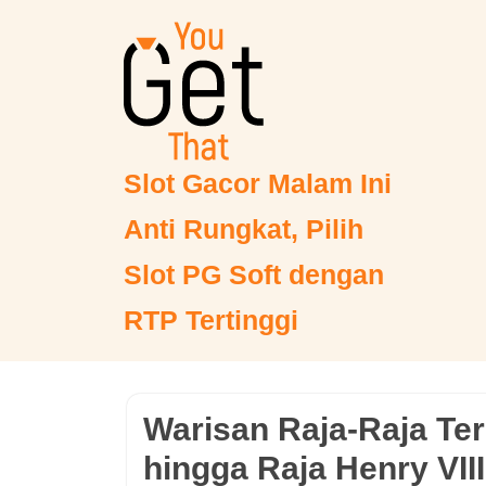
Skip
to
content
Slot Gacor Malam Ini
Anti Rungkat, Pilih
Slot PG Soft dengan
RTP Tertinggi
Warisan Raja-Raja Te
hingga Raja Henry VIII