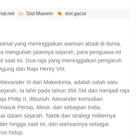
at.net
Slot Maxwin
slot gacor
rkenal yang meninggalkan warisan abadi di dunia.
a mengubah jalannya sejarah, para penguasa ini
li saat ini. Dua raja yang meninggalkan pengaruh
Agung dan Raja Henry VIII.
Alexander III dari Makedonia, adalah salah satu
ejarah. Ia lahir pada tahun 356 SM dan menjadi raja
ja Philip II, dibunuh. Alexander kemudian
masuk Persia, Mesir, dan sebagian India,
r dalam sejarah. Taktik dan strategi militernya
iter hingga saat ini, dan warisannya sebagai
rus hidup.