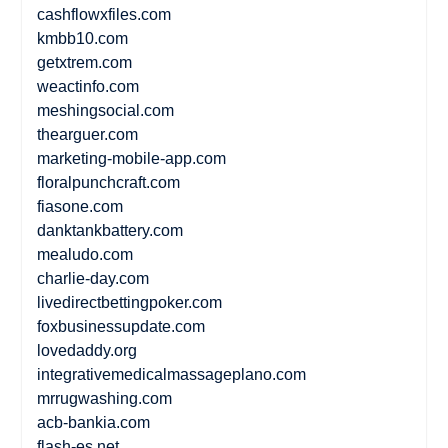
cashflowxfiles.com
kmbb10.com
getxtrem.com
weactinfo.com
meshingsocial.com
thearguer.com
marketing-mobile-app.com
floralpunchcraft.com
fiasone.com
danktankbattery.com
mealudo.com
charlie-day.com
livedirectbettingpoker.com
foxbusinessupdate.com
lovedaddy.org
integrativemedicalmassageplano.com
mrrugwashing.com
acb-bankia.com
flash-es.net