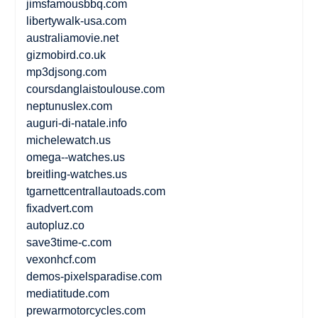
jimsfamousbbq.com
libertywalk-usa.com
australiamovie.net
gizmobird.co.uk
mp3djsong.com
coursdanglaistoulouse.com
neptunuslex.com
auguri-di-natale.info
michelewatch.us
omega--watches.us
breitling-watches.us
tgarnettcentrallautoads.com
fixadvert.com
autopluz.co
save3time-c.com
vexonhcf.com
demos-pixelsparadise.com
mediatitude.com
prewarmotorcycles.com