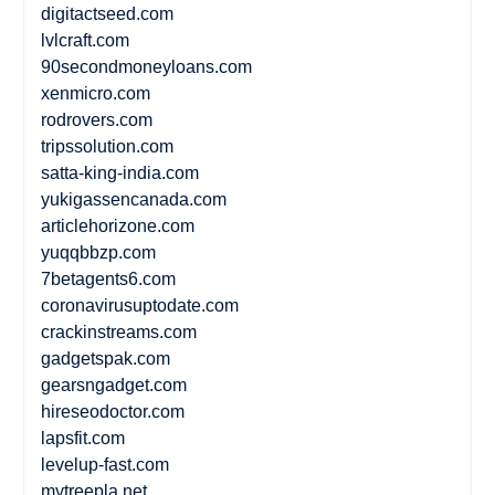
digitactseed.com
lvlcraft.com
90secondmoneyloans.com
xenmicro.com
rodrovers.com
tripssolution.com
satta-king-india.com
yukigassencanada.com
articlehorizone.com
yuqqbbzp.com
7betagents6.com
coronavirusuptodate.com
crackinstreams.com
gadgetspak.com
gearsngadget.com
hireseodoctor.com
lapsfit.com
levelup-fast.com
mytreepla.net