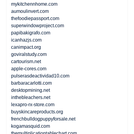
mykitchennhome.com
aumoulinvert.com
thefoodiepassport.com
superwindowproject.com
papibakigrafo.com
icanhazjs.com
canimpact.org
goviralstudy.com
cartourism.net
apple-cores.com
pulserasdeactividad10.com
barbaracarlotti.com
desktopmining.net
inthebleachers.net
lexapro-rx-store.com
buyskincareproducts.org
frenchbulldogpuppyforsale.net
kogamasquid.com
themultiplicationtablechart.com