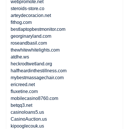
webpromote.net
steroids-store.co
arteydecoracion.net
fithog.com
bestlaptopbestmonitor.com
georginaryland.com
roseandbasil.com
thewhitewhitelights.com
atdhe.ws
heckrodtwetland.org
halfheardinthestillness.com
mybestmassagechair.com
ericreed.net
fluxetine.com
mobilecasino8760.com
betqq3.net
casinoloans5.us
CasinoAuction.us
kipooglecouk.us