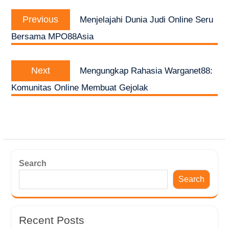
Post
Previous
navigation
Previous
Menjelajahi Dunia Judi Online Seru
post:
Bersama MPO88Asia
Next
Next
Mengungkap Rahasia Warganet88:
post:
Komunitas Online Membuat Gejolak
Search
Search
Recent Posts