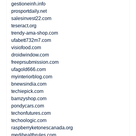
gestioneinh.info
prosportdaily.net
salesinvest22.com
teseract.org
trendy-ama-shop.com
ufabett732m7.com
visiofood.com
droidwindow.com
freeprsubmission.com
ufagold666.com
myinteriorblog.com
bnewsindia.com
techiepick.com
bamzyshop.com
pondycars.com
techonfutures.com
techoologic.com
raspberryketonescanada.org
medihealthrules.com