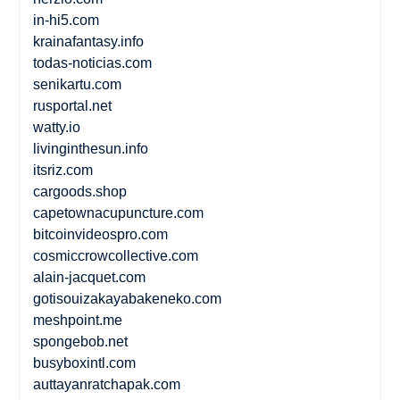
in-hi5.com
krainafantasy.info
todas-noticias.com
senikartu.com
rusportal.net
watty.io
livinginthesun.info
itsriz.com
cargoods.shop
capetownacupuncture.com
bitcoinvideospro.com
cosmiccrowcollective.com
alain-jacquet.com
gotisouizakayabakeneko.com
meshpoint.me
spongebob.net
busyboxintl.com
auttayanratchapak.com