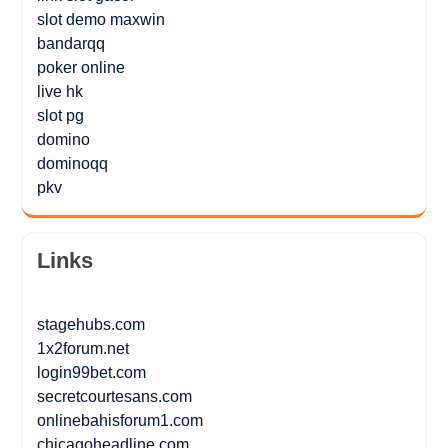
slot demo maxwin
bandarqq
poker online
live hk
slot pg
domino
dominoqq
pkv
Links
stagehubs.com
1x2forum.net
login99bet.com
secretcourtesans.com
onlinebahisforum1.com
chicagoheadline.com