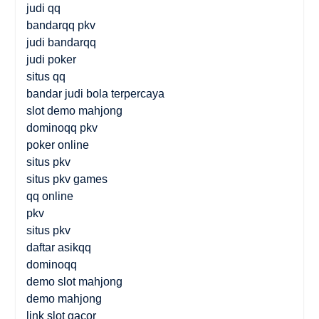
judi qq
bandarqq pkv
judi bandarqq
judi poker
situs qq
bandar judi bola terpercaya
slot demo mahjong
dominoqq pkv
poker online
situs pkv
situs pkv games
qq online
pkv
situs pkv
daftar asikqq
dominoqq
demo slot mahjong
demo mahjong
link slot gacor