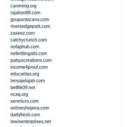
camming.org
rajalion88.com
goupuntacana.com
riversedgepark.com
zaseez.com
catchycrunch.com
nofaphub.com
nefertitingalls.com
patsyscreations.com
income4proof.com
educaritas.org
lensajelajah.com
betflik09.net
ncaq.org
xenmicro.com
onlineshopera.com
dartyfresh.com
lewisenterprises.net