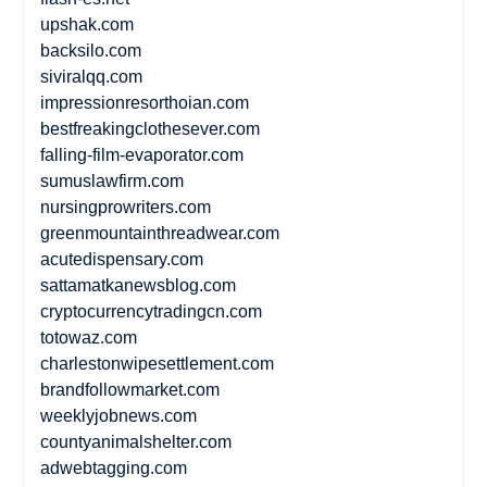
upshak.com
backsilo.com
siviralqq.com
impressionresorthoian.com
bestfreakingclothesever.com
falling-film-evaporator.com
sumuslawfirm.com
nursingprowriters.com
greenmountainthreadwear.com
acutedispensary.com
sattamatkanewsblog.com
cryptocurrencytradingcn.com
totowaz.com
charlestonwipesettlement.com
brandfollowmarket.com
weeklyjobnews.com
countyanimalshelter.com
adwebtagging.com