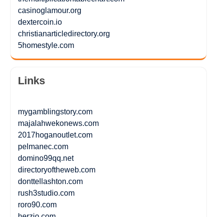
casinoglamour.org
dextercoin.io
christianarticledirectory.org
5homestyle.com
Links
mygamblingstory.com
majalahwekonews.com
2017hoganoutlet.com
pelmanec.com
domino99qq.net
directoryoftheweb.com
donttellashton.com
rush3studio.com
roro90.com
herzio.com