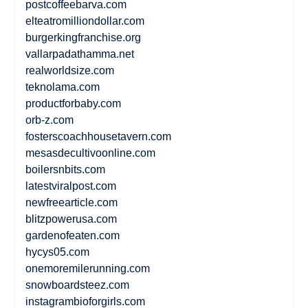
postcoffeebarva.com
elteatromilliondollar.com
burgerkingfranchise.org
vallarpadathamma.net
realworldsize.com
teknolama.com
productforbaby.com
orb-z.com
fosterscoachhousetavern.com
mesasdecultivoonline.com
boilersnbits.com
latestviralpost.com
newfreearticle.com
blitzpowerusa.com
gardenofeaten.com
hycys05.com
onemoremilerunning.com
snowboardsteez.com
instagrambioforgirls.com