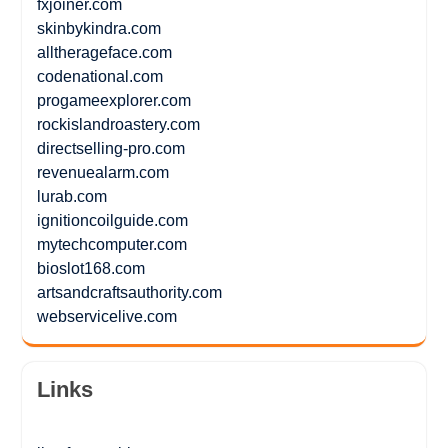
fxjoiner.com
skinbykindra.com
alltherageface.com
codenational.com
progameexplorer.com
rockislandroastery.com
directselling-pro.com
revenuealarm.com
lurab.com
ignitioncoilguide.com
mytechcomputer.com
bioslot168.com
artsandcraftsauthority.com
webservicelive.com
Links