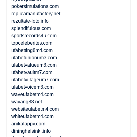
pokersimulations.com
replicamanufactory.net
rezultate-loto.info
splendifulous.com
sportsrecords4u.com
topceleberites.com
ufabetting8m4.com
ufabetunionum3.com
ufabetvalueum3.com
ufabetvaultm7.com
ufabetvillageum7.com
ufabetvoicem3.com
waveufabetm4.com
wayang88.net
websiteufabetm4.com
whiteufabetm4.com
anikalappy.com
dininghelsinki.info