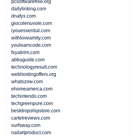
pcsoftwarefree.org
dailylinking.com
dnafyx.com
giocolenuvole.com
iyouessential.com
withloveamity.com
youlearncode.com
fxyatirim.com
abbuguide.com
technologyresult.com
webhostingoffers.org
whatszow.com
ehomeamerca.com
techintendo.com
techgreenpure.com
bestdropshipstore.com
cartelreviews.com
surfsway.com
nailartproduct.com