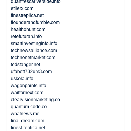
duanfrescariverside.info
etilerx.com
finestreplica.net
flounderandfumble.com
healthohunt.com
retefuturah.info
smartinvestinginfo.info
technewsalliance.com
technonetmarket.com
tedstanger.net
ufabett732um3.com
uskola.info
wagonpaints.info
waitfornext.com
clearvisionmarketing.co
quantum-code.co
whatnews.me
final-dream.com
finest-replica.net