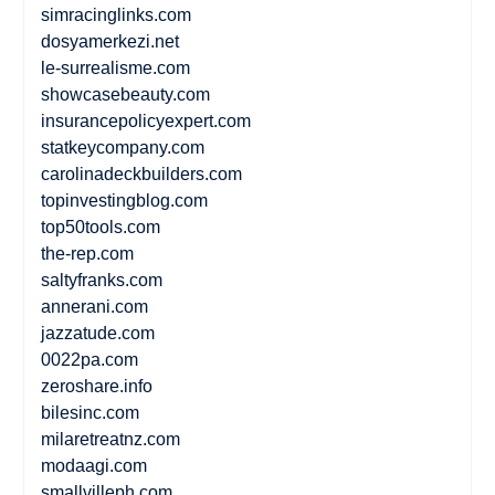
simracinglinks.com
dosyamerkezi.net
le-surrealisme.com
showcasebeauty.com
insurancepolicyexpert.com
statkeycompany.com
carolinadeckbuilders.com
topinvestingblog.com
top50tools.com
the-rep.com
saltyfranks.com
annerani.com
jazzatude.com
0022pa.com
zeroshare.info
bilesinc.com
milaretreatnz.com
modaagi.com
smallvilleph.com