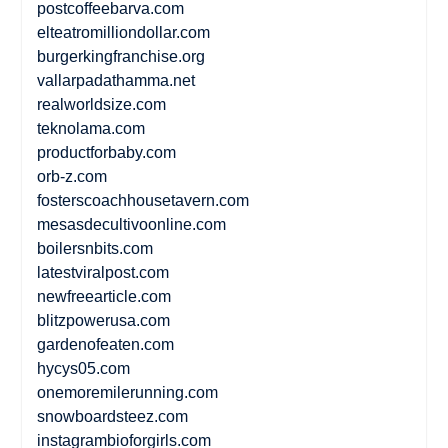
postcoffeebarva.com
elteatromilliondollar.com
burgerkingfranchise.org
vallarpadathamma.net
realworldsize.com
teknolama.com
productforbaby.com
orb-z.com
fosterscoachhousetavern.com
mesasdecultivoonline.com
boilersnbits.com
latestviralpost.com
newfreearticle.com
blitzpowerusa.com
gardenofeaten.com
hycys05.com
onemoremilerunning.com
snowboardsteez.com
instagrambioforgirls.com