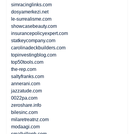
simracinglinks.com
dosyamerkezi.net
le-surrealisme.com
showcasebeauty.com
insurancepolicyexpert.com
statkeycompany.com
carolinadeckbuilders.com
topinvestingblog.com
top50tools.com
the-rep.com
saltyfranks.com
annerani.com
jazzatude.com
0022pa.com
zeroshare.info
bilesinc.com
milaretreatnz.com
modaagi.com
smallvilleph.com