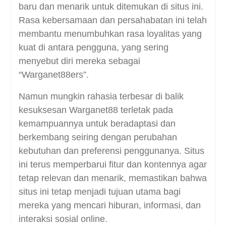
baru dan menarik untuk ditemukan di situs ini.
Rasa kebersamaan dan persahabatan ini telah
membantu menumbuhkan rasa loyalitas yang
kuat di antara pengguna, yang sering
menyebut diri mereka sebagai
“Warganet88ers”.
Namun mungkin rahasia terbesar di balik
kesuksesan Warganet88 terletak pada
kemampuannya untuk beradaptasi dan
berkembang seiring dengan perubahan
kebutuhan dan preferensi penggunanya. Situs
ini terus memperbarui fitur dan kontennya agar
tetap relevan dan menarik, memastikan bahwa
situs ini tetap menjadi tujuan utama bagi
mereka yang mencari hiburan, informasi, dan
interaksi sosial online.