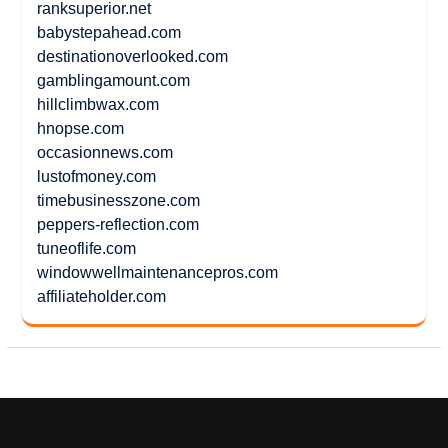
ranksuperior.net
babystepahead.com
destinationoverlooked.com
gamblingamount.com
hillclimbwax.com
hnopse.com
occasionnews.com
lustofmoney.com
timebusinesszone.com
peppers-reflection.com
tuneoflife.com
windowwellmaintenancepros.com
affiliateholder.com