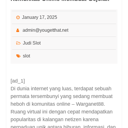
January 17, 2025
admin@yougetthat.net
Judi Slot
slot
[ad_1]
Di dunia internet yang luas, terdapat sebuah
permata tersembunyi yang sedang membuat
heboh di komunitas online – Warganet88.
Ruang virtual ini dengan cepat mendapatkan
popularitas di kalangan netizen karena
perpaduan unik antara hiburan, informasi, dan