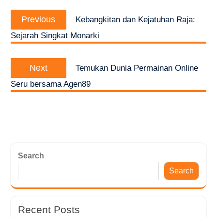
Post
Previous
navigation
Previous
Kebangkitan dan Kejatuhan Raja:
post:
Sejarah Singkat Monarki
Next
Next
Temukan Dunia Permainan Online
post:
Seru bersama Agen89
Search
Search
Recent Posts