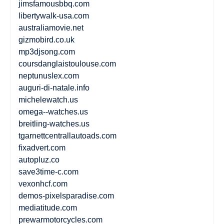
jimsfamousbbq.com
libertywalk-usa.com
australiamovie.net
gizmobird.co.uk
mp3djsong.com
coursdanglaistoulouse.com
neptunuslex.com
auguri-di-natale.info
michelewatch.us
omega--watches.us
breitling-watches.us
tgarnettcentrallautoads.com
fixadvert.com
autopluz.co
save3time-c.com
vexonhcf.com
demos-pixelsparadise.com
mediatitude.com
prewarmotorcycles.com