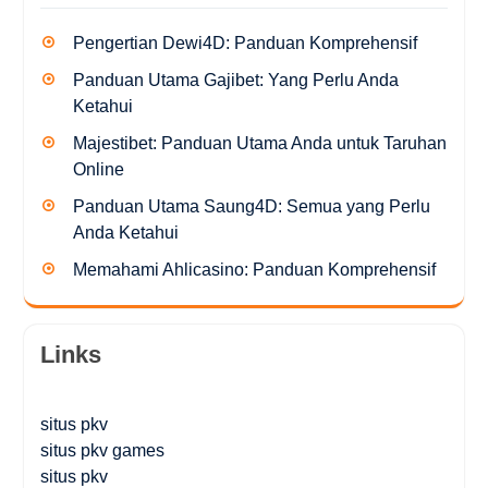
Pengertian Dewi4D: Panduan Komprehensif
Panduan Utama Gajibet: Yang Perlu Anda
Ketahui
Majestibet: Panduan Utama Anda untuk Taruhan
Online
Panduan Utama Saung4D: Semua yang Perlu
Anda Ketahui
Memahami Ahlicasino: Panduan Komprehensif
Links
situs pkv
situs pkv games
situs pkv