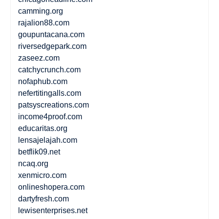
camming.org
rajalion88.com
goupuntacana.com
riversedgepark.com
zaseez.com
catchycrunch.com
nofaphub.com
nefertitingalls.com
patsyscreations.com
income4proof.com
educaritas.org
lensajelajah.com
betflik09.net
ncaq.org
xenmicro.com
onlineshopera.com
dartyfresh.com
lewisenterprises.net