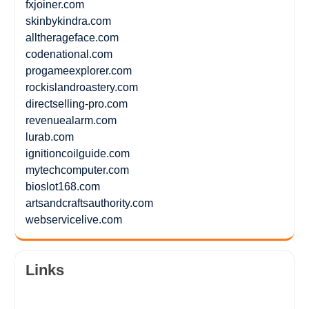
fxjoiner.com
skinbykindra.com
alltherageface.com
codenational.com
progameexplorer.com
rockislandroastery.com
directselling-pro.com
revenuealarm.com
lurab.com
ignitioncoilguide.com
mytechcomputer.com
bioslot168.com
artsandcraftsauthority.com
webservicelive.com
Links