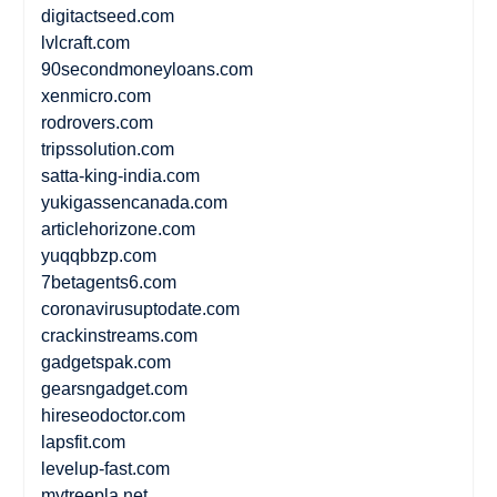
digitactseed.com
lvlcraft.com
90secondmoneyloans.com
xenmicro.com
rodrovers.com
tripssolution.com
satta-king-india.com
yukigassencanada.com
articlehorizone.com
yuqqbbzp.com
7betagents6.com
coronavirusuptodate.com
crackinstreams.com
gadgetspak.com
gearsngadget.com
hireseodoctor.com
lapsfit.com
levelup-fast.com
mytreepla.net