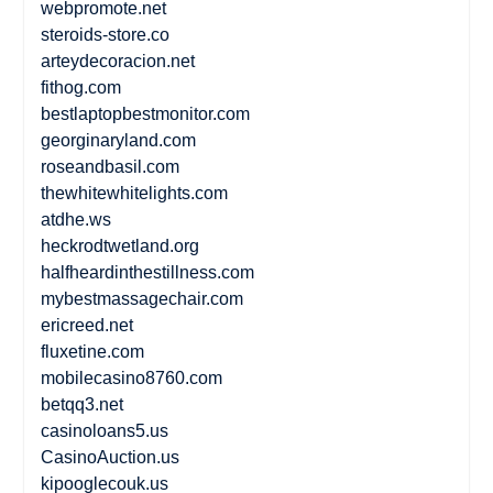
webpromote.net
steroids-store.co
arteydecoracion.net
fithog.com
bestlaptopbestmonitor.com
georginaryland.com
roseandbasil.com
thewhitewhitelights.com
atdhe.ws
heckrodtwetland.org
halfheardinthestillness.com
mybestmassagechair.com
ericreed.net
fluxetine.com
mobilecasino8760.com
betqq3.net
casinoloans5.us
CasinoAuction.us
kipooglecouk.us