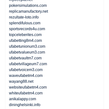
pokersimulations.com
replicamanufactory.net
rezultate-loto.info
splendifulous.com
sportsrecords4u.com
topceleberites.com
ufabetting8m4.com
ufabetunionum3.com
ufabetvalueum3.com
ufabetvaultm7.com
ufabetvillageum7.com
ufabetvoicem3.com
waveufabetm4.com
wayang88.net
websiteufabetm4.com
whiteufabetm4.com
anikalappy.com
dininghelsinki.info