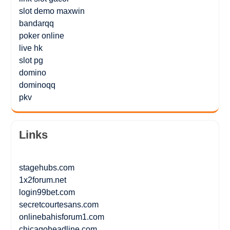
slot demo maxwin
bandarqq
poker online
live hk
slot pg
domino
dominoqq
pkv
Links
stagehubs.com
1x2forum.net
login99bet.com
secretcourtesans.com
onlinebahisforum1.com
chicagoheadline.com